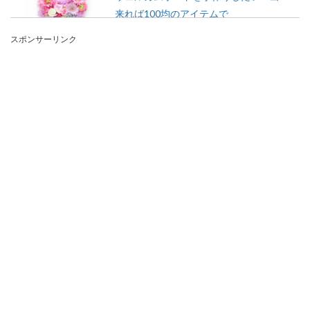
来れば100均のアイテムで
スポンサーリンク
結婚式に欠かせないウェルカムボードは、専門の
業者にお願いするか、手作りにするかの２択にな
ると思います...
ハロワの求人から消えたときは締切？
ハロワの求人について
ハロワの求人から消えた企業はもう面接を受ける
ことはできないのでしょうか？面接を受けようか
どうか迷って...
靴下の洗濯は裏返して洗濯すると長持
ちします
靴下を買い換える頻度は多くありませんか？穴が