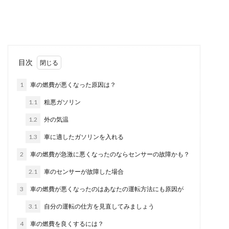
あく、生地が薄くなる、履いている途中でずり落
ちてくる、毛...
名札ワッペンは服に穴が開かずに便
目次
利！名札ワッペンの作り方
1
車の燃費が悪くなった原因は？
名札を服に直接付けると穴が空いてしまいますよ
1.1
粗悪ガソリン
ね。毎日名札を付け替えていると、その穴もだん
だんと目立つ...
1.2
外の気温
1.3
車に適したガソリンを入れる
2
車の燃費が急激に悪くなったのならセンサーの故障かも？
秋のパンプスは寒い、ダサくならずに
暖かくする方法とは
2.1
車のセンサーが故障した場合
3
車の燃費が悪くなったのはあなたの運転方法にも原因が
秋はブーツを履くには早すぎるし、だからといっ
てパンプスだと寒い。この季節の変わり目には、
3.1
自分の運転の仕方を見直してみましょう
どのように寒...
4
車の燃費を良くするには？