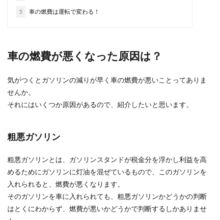
5
車の燃費は運転で変わる！
一人暮らしでペットを飼う大学生のメ
リットや注意点！
車の燃費が悪くなった原因は？
大学生になり一人暮らしを始めたけど寂しい…。
そんなときにペットを飼おうと考える人もいると
気がつくとガソリンの減りが早く車の燃費が悪いことってありま
思います。 ...
せんか。
それにはいくつか原因があるので、紹介したいと思います。
余興が盛り上がるムービーの作り方や
アイデアについて知りたい
粗悪ガソリン
結婚式などの余興を盛り上げるもののひとつにム
粗悪ガソリンとは、ガソリンスタンドが税金分を浮かし利益を高
ービーがありますよね。 新郎新婦だけではなく、
めるためにガソリンに灯油を混ぜているもので、このガソリンを
友達や家...
入れられると、燃費が悪くなります。
そのガソリンを車に入れられても、粗悪ガソリンかどうかの判断
はとくにわからず、燃費が悪いかどうかで判断するしかありませ
サッカー選手の結婚が早い理由と結婚