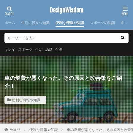
カテゴリー
DesignWisdom
ホーム
生活に役立つ知識
便利な情報や知識
スポーツの知識
キレイ
タグ
100均
求人
時期
書き方
服
服装
キレイ
スポーツ
生活
恋愛
仕事
棒針
欠席届
正月
気持ち
注意点
日本
洗濯
洗濯糊
海外
消えた
湯たんぽ
準備
演奏会
焦げ付き
旦那
車の燃費が悪くなった。その原因と改善策をご紹
旅行
犬
怪我
対処法
対策
小学校
介！
布
帰省
幼稚園
心理
応急処置
便利な情報や知識
悩み
方法
意味
感謝
手作り
手紙
折り方
持ち帰り
指
文鳥
料理
特徴
猫
寝る前
韓国
赤ちゃん
連絡
選び方
部屋別
重曹
鍋
離婚
HOME
便利な情報や知識
車の燃費が悪くなった。その原因と改善