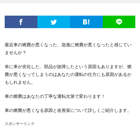
電子レンジ
音
費用
風船
食事
高学年
髪
髪型
魅力
鳴き声
鳴らす
資格
調べ方
理由
空腹
男
男友達
発表会
相場
破れる
社会人
私用
穴
簡単
詩
結婚
結婚式
最近車の燃費が悪くなった、急激に燃費が悪くなったと感じてい
絵を描く
編み物
練習
義実家
ませんか？
花かんむり
裏技
親
対処
子犬
2歳
単に車が劣化した、部品が故障したという原因もありますが、燃
チーズ
コース
シール
スチーム
費が悪くなってしまうのはあなたの運転の仕方にも原因があるか
ストッキング
スプレー
スライム
もしれません。
セキセイインコ
タヒチ
トイレトレーニング
車の燃費はあなたの丁寧な運転次第で変わります！
クルル
ナプキン
ハムスター
ハロワ
ハローワーク
ハンカチ
ハンドメイド
車の燃費が悪くなる原因と改善策について詳しくご紹介します。
バリカン
パーマ
コツ
キッチン
スポンサーリンク
フェルト
アイデア
DIY
おすすめ
お祝い
くちばし
しつけ
はねる
わがまま