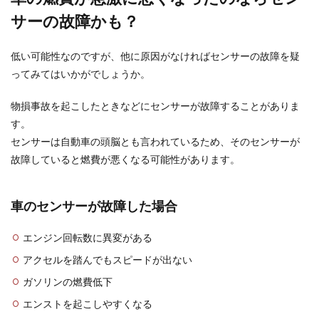
てくれて、お子様がいるご家庭にもぴったりで
サーの故障かも？
す。 ガーラ...
低い可能性なのですが、他に原因がなければセンサーの故障を疑
ってみてはいかがでしょうか。
フラダンスの発表会の費用について場
所による違いや楽しみ方
物損事故を起こしたときなどにセンサーが故障することがありま
す。
フラダンスの発表会には費用がかかります。衣装
センサーは自動車の頭脳とも言われているため、そのセンサーが
代はもちろん、会場費など教室によって生徒も負
担することに...
故障していると燃費が悪くなる可能性があります。
車のセンサーが故障した場合
風船を浮かせる裏技をご紹介！子供の
誕生会を盛り上げましょう
エンジン回転数に異変がある
アクセルを踏んでもスピードが出ない
子供の誕生会を自宅でする場合、どんな飾りつけ
にしようかとママとして悩んでしまうのではない
ガソリンの燃費低下
でしょうか。...
エンストを起こしやすくなる