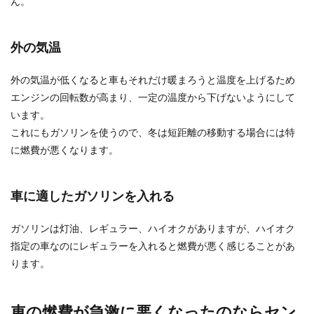
ん。
することで得られるメリット
サッカー選手の結婚は早いという印象を持ってい
外の気温
る方はいませんか？自分の周りの男性に比べる
と、若くして結...
外の気温が低くなると車もそれだけ暖まろうと温度を上げるため
エンジンの回転数が高まり、一定の温度から下げないようにして
います。
サングラスのテンプルに歪みがあった
これにもガソリンを使うので、冬は短距離の移動する場合には特
時の修理方法とは
に燃費が悪くなります。
サングラスには、フロントからこめかみを経由し
て耳にかける「テンプル」と呼ばれる部分があり
車に適したガソリンを入れる
ますが、長く...
ガソリンは灯油、レギュラー、ハイオクがありますが、ハイオク
指定の車なのにレギュラーを入れると燃費が悪く感じることがあ
【ガーランドの作り方】簡単にできる
ります。
可愛い手作りガーランド
壁や窓ぎわにあるガーランドはお部屋を明るくし
車の燃費が急激に悪くなったのならセン