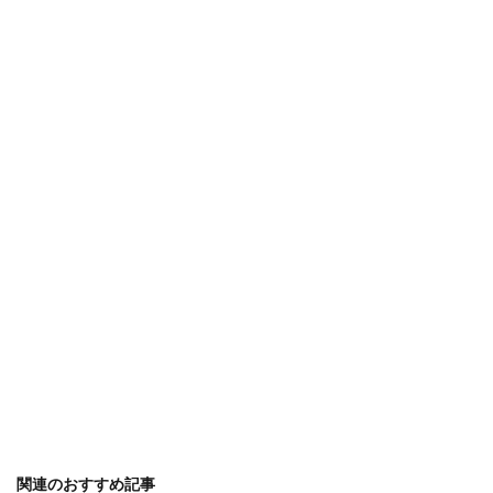
アイテム
アイディア
ガーランド
アイロン
アクリル絵の具
アップスタイル
アルバム
アレンジ
アロマ
ウェルカムボード
オーブン機能
カロリー
ピアノ
フラダンス
子供
卒業式
保温
免許
共働き
内容
出ない
初心者
判断
勉強
印象
使い方
原因
反応
取る方法
取得日
名前
名札ワッペン
太もも
太る
女性
便利
作り方
フレンチ
ムービー
ブレンド
プスプス
プレゼント
ペアリング
ボブ
ポイント
マナー
ミディアム
メッセージ
余興
メニュー
メリット
モルディブ
リフォーム
リース
ルール
予防策
人気
代用
１００均
関連のおすすめ記事