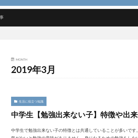
ルディブ
リフォーム
リース
ルール
予防策
人気
事
検索
MONTH
2019年3月
生活に役立つ知識
中学生【勉強出来ない子】特徴や出
中学生で勉強出来ない子の特徴とは共通していることが多いです
気がないと勉強の意味がありません。身になるための勉強をしな