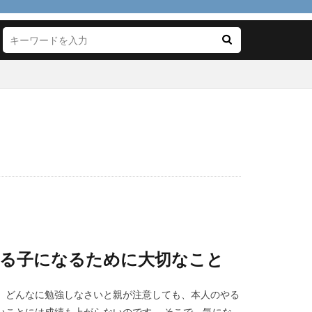
代用
１００均
来る子になるために大切なこと
。どんなに勉強しなさいと親が注意しても、本人のやる
いことには成績も上がらないのです。 そこで、気にな