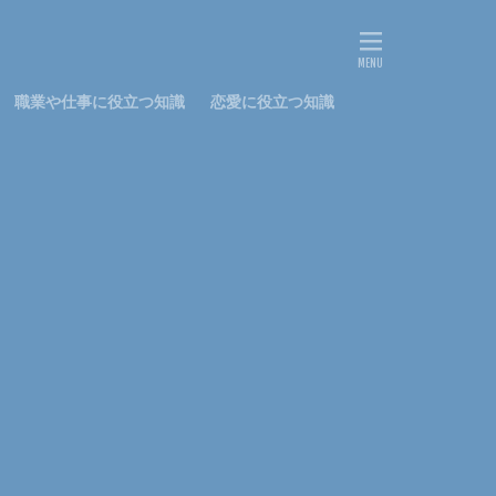
文鳥
料理
鍋
離婚
鳴き声
鳴らす
職業や仕事に役立つ知識
恋愛に役立つ知識
社会人
私用
花かんむり
ストッキング
ナプキン
パーマ
コツ
しつけ
はねる
アップスタイル
ピアノ
初心者
判断
ワッペン
太もも
プレゼント
メニュー