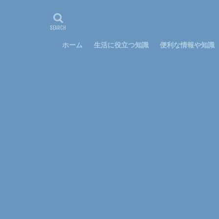
悩み
方法
特徴
猫
電子レンジ
ホーム
生活に役立つ知識
便利な情報や知識
資格
調べ方
穴
簡単
裏技
親
スプレー
ス
ハムスター
キッチン
フ
わがまま
ア
アルバム
ア
フラダンス
勉強
印象
太る
女性
ペアリング