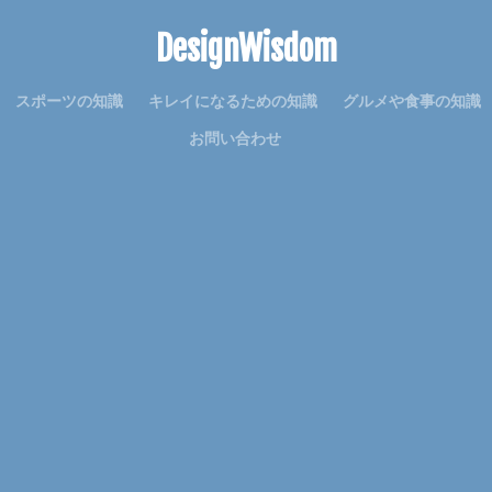
意味
感謝
手作り
手紙
折り方
持ち帰り
指
DesignWisdom
寝る前
韓国
赤ちゃん
連絡
選び方
部屋別
重曹
音
費用
風船
食事
高学年
髪
髪型
魅力
スポーツの知識
キレイになるための知識
グルメや食事の知識
理由
空腹
男
男友達
発表会
相場
破れる
お問い合わせ
詩
結婚
結婚式
絵を描く
編み物
練習
義実家
対処
子犬
2歳
チーズ
コース
シール
スチーム
ライム
セキセイインコ
タヒチ
トイレトレーニング
クルル
ハロワ
ハローワーク
ハンカチ
ハンドメイド
バリカン
ェルト
アイデア
DIY
おすすめ
お祝い
くちばし
イテム
アイディア
ガーランド
アイロン
アクリル絵の具
レンジ
アロマ
ウェルカムボード
オーブン機能
カロリー
子供
卒業式
保温
免許
共働き
内容
出ない
使い方
原因
反応
取る方法
取得日
名前
名札
便利
作り方
フレンチ
ムービー
ブレンド
プスプス
ボブ
ポイント
マナー
ミディアム
メッセージ
余興