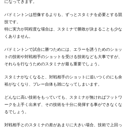
になってきます。
バドミントンは想像するよりも、ずっとスタミナを必要とする競
バドミントンのスマッシュを速くする
技です。
方法とは？練習のポイント
特に実力が同程度な場合は、スタミナで勝敗が決まることも少な
くありません。
バドミントンのスマッシュを速く打つにはどんな
ことに気をつけたらいいのでしょうか？ バドミン
バドミントンで試合に勝つためには、エラーを誘うためのショッ
トン...
トの技術や対戦相手のショットを受ける技術なども大事ですが、
それらを行なうためのスタミナが最も重要でしょう。
走るときの吐き気対策とは？気持ち悪
スタミナがなくなると、対戦相手のショットに追いつくのにも余
くなる原因と予防方法
裕がなくなり、プレー自体も雑になってしまいます。
走ると吐き気がしてくるのはどんなことが原因な
どんなに高い技術をもっていても、スタミナが無ければフットワ
のでしょうか？気をつけていても、吐き気がある
ークを上手く出来ず、その技術を十分に発揮する事ができなくな
ときにはこん...
るでしょう。
対戦相手とのスタミナの差があまりに大きい場合、技術で上回っ