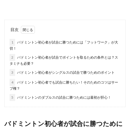
水泳【クロール】の息継ぎの仕方。コ
目次
ツやポイントを紹介
1
バドミントン初心者が試合に勝つためには「フットワーク」が大
水泳のクロールではどのような息継ぎの仕方をす
切！
れば沈まないのでしょうか？ 息継ぎをするときに
は、...
2
バドミントン初心者が試合でポイントを取るための条件とは？ス
タミナも必要？
3
バドミントン初心者がシングルスの試合で勝つためのポイント
あなたは大丈夫？キャディバッグのネ
4
バドミントン初心者でも試合に勝ちたい！そのためのコツはサー
ームプレートの向きやつけ方
ブ権？
5
バドミントンのダブルスの試合に勝つためには最初が肝心！
キャディバッグぬつけるネームプレートはプレー
をする人の表札とも言われるものですが、あなた
のネームプレ...
バドミントン初心者が試合に勝つために