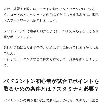
スキーやスノーボードを始めるとコースの上に行
また、練習する時にはショットの時のフットワークだけではな
くためには、リフトに乗る必要があります。 しか
し、初心...
く、コートのどこへシャトルが飛んできても拾えるように、四隅
へのフットワークも練習しましょう。
フットワーク中は素早く動けるように、つま先立ちすることも大
趣味がサイクリングの女性急増中！そ
事なポイントです。
の魅力とは
激しい運動になりますので、始めはすぐに疲れてしまうかもしれ
最近は、サイクリングを趣味にする女性が増えて
ません。
きているみたいです！運動不足解消や健康、ダイ
エットの為に...
平行してランニングなどで体力も強化して、足腰を強くしましょ
う。
水泳長距離の泳ぎ方のコツや練習のポ
バドミントン初心者が試合でポイントを
イント
取るための条件とは？スタミナも必要？
運動やダイエット目的で水泳を始める方も多いで
しょう。 有酸素運動をする場合は最低でも30分以
バドミントンの初心者が試合で勝ちたいのなら、スタミナも必要
上...