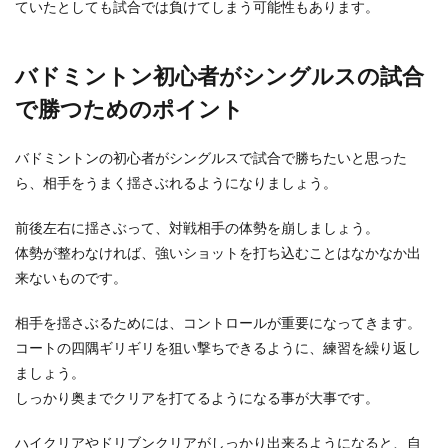
ていたとしても試合では負けてしまう可能性もあります。
ハンドボールのコツが知りたい！ ディ
フェンスの場合！
バドミントン初心者がシングルスの試合
ハンドボールの競技人口は野球やサッカーに比べ
るとまだまだ少ないですが、バスケなどとは違っ
で勝つためのポイント
た迫力や面白...
バドミントンの初心者がシングルスで試合で勝ちたいと思った
ら、相手をうまく揺さぶれるようになりましょう。
前後左右に揺さぶって、対戦相手の体勢を崩しましょう。
体勢が整わなければ、強いショットを打ち込むことはなかなか出
来ないものです。
相手を揺さぶるためには、コントロールが重要になってきます。
コートの四隅ギリギリを狙い撃ちできるように、練習を繰り返し
ましょう。
しっかり奥までクリアを打てるようになる事が大事です。
ハイクリアやドリブンクリアがしっかり出来るようになると、自