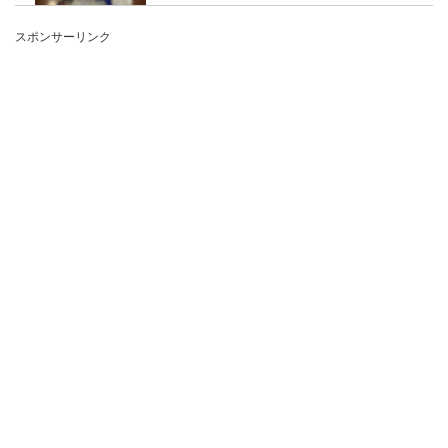
子供が空手を習っていたら、大会に出場する機会
スポンサーリンク
もあるでしょう。 大会前は子供も親も緊張するで
しょ...
柔道で強くなるためのトレーニングに
は【ロープ】が効果的！
柔道をしている人にとって筋力トレーニングは当
たり前のことですが、ロープを使ったトレーニン
グも有効だと...
バレーボールのジャンプサーブの練習
法で大切なことはトスです！
バレーボールにはいろいろなサーブの種類があり
ますが、中でも一番習得するのが難しいものがジ
ャンプサーブ...