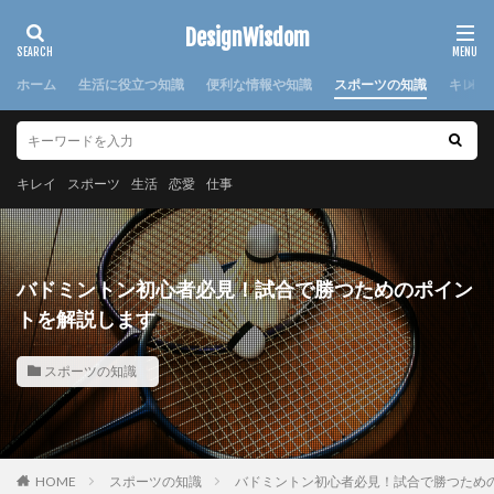
カテゴリー
DesignWisdom
ホーム
生活に役立つ知識
便利な情報や知識
スポーツの知識
キレイ
タグ
100均
求人
時期
書き方
服
服装
キレイ
スポーツ
生活
恋愛
仕事
棒針
欠席届
正月
気持ち
注意点
日本
洗濯
洗濯糊
海外
消えた
湯たんぽ
準備
演奏会
焦げ付き
旦那
バドミントン初心者必見！試合で勝つためのポイン
旅行
犬
怪我
対処法
対策
小学校
トを解説します
布
帰省
幼稚園
心理
応急処置
スポーツの知識
悩み
方法
意味
感謝
手作り
手紙
折り方
持ち帰り
指
文鳥
料理
特徴
猫
寝る前
韓国
赤ちゃん
連絡
選び方
部屋別
重曹
鍋
離婚
HOME
スポーツの知識
バドミントン初心者必見！試合で勝つため