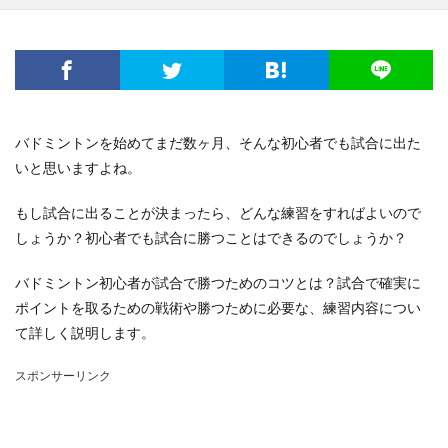
電子レンジ
音
費用
風船
食事
高学年
髪
髪型
魅力
鳴き声
鳴らす
資格
調べ方
理由
空腹
男
男友達
発表会
相場
破れる
社会人
私用
穴
簡単
詩
結婚
結婚式
バドミントンを始めてまだ数ヶ月、そんな初心者でも試合に出た
絵を描く
編み物
練習
義実家
いと思いますよね。
花かんむり
裏技
親
対処
子犬
2歳
もし試合に出ることが決まったら、どんな練習をすればよいので
チーズ
コース
シール
スチーム
しょうか？初心者でも試合に勝つことはできるのでしょうか？
ストッキング
スプレー
スライム
セキセイインコ
タヒチ
トイレトレーニング
バドミントン初心者が試合で勝つためのコツとは？試合で確実に
ポイントを取るための戦術や勝つために必要な、練習内容につい
クルル
ナプキン
ハムスター
ハロワ
て詳しく説明します。
ハローワーク
ハンカチ
ハンドメイド
バリカン
パーマ
コツ
キッチン
スポンサーリンク
フェルト
アイデア
DIY
おすすめ
お祝い
くちばし
しつけ
はねる
わがまま