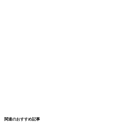
アイテム
アイディア
ガーランド
アイロン
アクリル絵の具
アップスタイル
アルバム
アレンジ
アロマ
ウェルカムボード
オーブン機能
カロリー
ピアノ
フラダンス
子供
卒業式
保温
免許
共働き
内容
出ない
初心者
判断
勉強
印象
使い方
原因
反応
取る方法
取得日
名前
名札ワッペン
太もも
太る
女性
便利
作り方
フレンチ
ムービー
ブレンド
プスプス
プレゼント
ペアリング
ボブ
ポイント
マナー
ミディアム
メッセージ
余興
メニュー
メリット
モルディブ
リフォーム
リース
ルール
予防策
人気
代用
１００均
関連のおすすめ記事