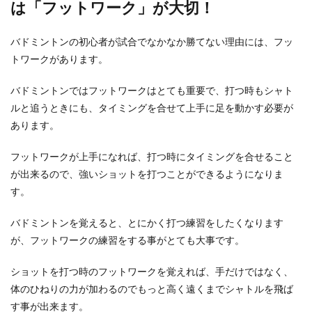
は「フットワーク」が大切！
グローブの手入れ方法を知って、長持
ちさせよう！
バドミントンの初心者が試合でなかなか勝てない理由には、フッ
少年野球でも、学校の部活でも、社会人でも野球
トワークがあります。
をやっている人はいますね。 野球人にとって、グ
ロー...
バドミントンではフットワークはとても重要で、打つ時もシャト
ルと追うときにも、タイミングを合せて上手に足を動かす必要が
あります。
陸上部ならスパイクピンの本数や素材
フットワークが上手になれば、打つ時にタイミングを合せること
にもこだわろう！
が出来るので、強いショットを打つことができるようになりま
陸上部にとって大切なスパイク。 スパイクと同
す。
様、実はスパイクのピンもとても大切で、合うも
のを選ばな...
バドミントンを覚えると、とにかく打つ練習をしたくなります
が、フットワークの練習をする事がとても大事です。
ショットを打つ時のフットワークを覚えれば、手だけではなく、
スキー場のリフトが怖いと感じる時の
体のひねりの力が加わるのでもっと高く遠くまでシャトルを飛ば
対処法『初心者向け』
す事が出来ます。