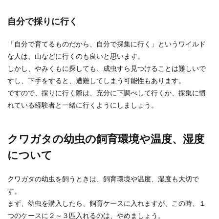
自分で採りに行く
平日休みのお出かけ。女子ならではの
楽しみ方を紹介します
「自分で育てるものだから、自分で採集に行く」というワイルド
な人は、山などに行くのも良いと思います。
お仕事のお休みは平日が多いですか？ 周りの友達
しかし、やみくもに探しても、成虫すら見つけることは難しいで
のほとんどが土日の休みなので、平日が休みだと
すし、下手をすると、遭難してしまう可能性もあります。
遊ぶ...
ですので、採りに行く際は、充分に下調べして行くか、採集に慣
れている経験者と一緒に行くようにしましょう。
オービスの撮影は必ず気づくの？昼間
は気づかない可能性も！
クワガタの幼虫の飼育環境や温度、湿度
について
道路上に設置されてあるオービス。 スピードの取
締りを行う機械ですが、オービスは皆さんがご存
知の通り...
クワガタの幼虫を飼うときは、飼育環境や温度、湿度も大切で
す。
まず、幼虫を購入したら、飼育ケースに入れますが、この時、１
お風呂で使ったタオルが臭い！その原
つのケースに２～３匹入れるのは、やめましょう。