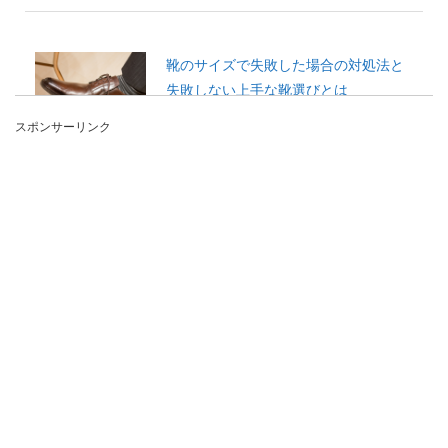
靴のサイズで失敗した場合の対処法と
失敗しない上手な靴選びとは
スポンサーリンク
最近はネット通販などで色んなタイプの靴が低価
格で手に入り、オシャレの幅も広がりますね！ で
すが...
革のバッグを雨の日に使って濡れてし
まった時の手入れ方法
お気に入りの革のバッグを持って出かけていた
ら、急な雨で大事なバッグが濡れてしまった！そ
んな時はちゃん...
男性が香水臭いと感じた時の伝え方を