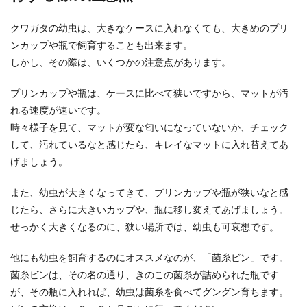
いでしょうか？なぜ、首都高の運手は難しいと思
われているの...
クワガタの幼虫は、大きなケースに入れなくても、大きめのプリ
ンカップや瓶で飼育することも出来ます。
しかし、その際は、いくつかの注意点があります。
本にシミができてしまう原因とは？キ
プリンカップや瓶は、ケースに比べて狭いですから、マットが汚
レイに落とす方法を教えます
れる速度が速いです。
時々様子を見て、マットが変な匂いになっていないか、チェック
読み終わって押入れや本棚に入れたままにしてい
た本を久しぶりに出してみると、「シミ」がつい
して、汚れているなと感じたら、キレイなマットに入れ替えてあ
ていることが...
げましょう。
また、幼虫が大きくなってきて、プリンカップや瓶が狭いなと感
じたら、さらに大きいカップや、瓶に移し変えてあげましょう。
せっかく大きくなるのに、狭い場所では、幼虫も可哀想です。
他にも幼虫を飼育するのにオススメなのが、「菌糸ビン」です。
菌糸ビンは、その名の通り、きのこの菌糸が詰められた瓶です
が、その瓶に入れれば、幼虫は菌糸を食べてグングン育ちます。