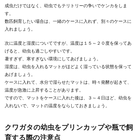
因を知って消臭しよう
成虫だけではなく、幼虫でもテリトリーの争いでケンカをしま
す。
お風呂で使ったタオルやバスタオルから臭いニオ
数匹飼育したい場合は、一緒のケースに入れず、別々のケースに
イがすることってありませんか？ 「洗濯したばか
入れましょう。
りな...
次に温度と湿度についてですが、温度は１５～２０度を保ってあ
げると、幼虫も過ごしやすいです。
薄手コートは秋と春兼用でもいいの？
暑すぎず、寒すぎない環境にしてあげましょう。
コート選びのポイント
湿度は、幼虫を入れるマットがほどよく湿っている状態を保って
あげましょう。
薄手のコート一枚が欲しくなる時期。そう秋で
ケースに入れて、水分で湿らせたマットは、時々発酵が起きて、
す。 秋近くになると店頭には様々なタイプの薄手
温度が急激に上昇することがあります。
コート...
ですので、マットをケースに入れた後は、３～４日ほど、幼虫を
入れないで、マットの温度をならしておきましょう。
首都高の運転は難しい！高速を走る時
のコツやポイントとは
クワガタの幼虫をプリンカップや瓶で飼
育する際の注意点
首都高の運転は怖い…。という人は多いのではな