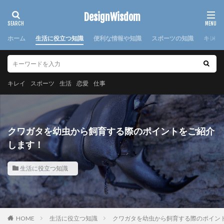
カテゴリー
DesignWisdom
ホーム
生活に役立つ知識
便利な情報や知識
スポーツの知識
キレイ
タグ
100均
求人
時期
書き方
服
服装
キレイ
スポーツ
生活
恋愛
仕事
棒針
欠席届
正月
気持ち
注意点
日本
洗濯
洗濯糊
海外
消えた
湯たんぽ
準備
演奏会
焦げ付き
旦那
クワガタを幼虫から飼育する際のポイントをご紹介
旅行
犬
怪我
対処法
対策
小学校
します！
布
帰省
幼稚園
心理
応急処置
生活に役立つ知識
悩み
方法
意味
感謝
手作り
手紙
折り方
持ち帰り
指
文鳥
料理
特徴
猫
寝る前
韓国
赤ちゃん
連絡
選び方
部屋別
重曹
鍋
離婚
HOME
生活に役立つ知識
クワガタを幼虫から飼育する際のポイン