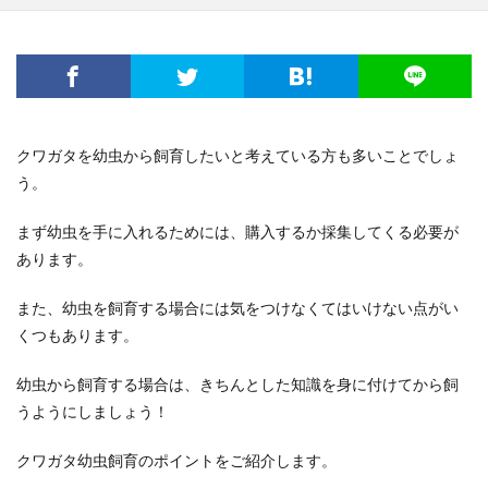
電子レンジ
音
費用
風船
食事
高学年
髪
髪型
魅力
鳴き声
鳴らす
資格
調べ方
理由
空腹
男
男友達
発表会
相場
破れる
社会人
私用
穴
簡単
詩
結婚
結婚式
クワガタを幼虫から飼育したいと考えている方も多いことでしょ
絵を描く
編み物
練習
義実家
う。
花かんむり
裏技
親
対処
子犬
2歳
まず幼虫を手に入れるためには、購入するか採集してくる必要が
チーズ
コース
シール
スチーム
あります。
ストッキング
スプレー
スライム
セキセイインコ
タヒチ
トイレトレーニング
また、幼虫を飼育する場合には気をつけなくてはいけない点がい
くつもあります。
クルル
ナプキン
ハムスター
ハロワ
ハローワーク
ハンカチ
ハンドメイド
幼虫から飼育する場合は、きちんとした知識を身に付けてから飼
バリカン
パーマ
コツ
キッチン
うようにしましょう！
フェルト
アイデア
DIY
おすすめ
お祝い
クワガタ幼虫飼育のポイントをご紹介します。
くちばし
しつけ
はねる
わがまま