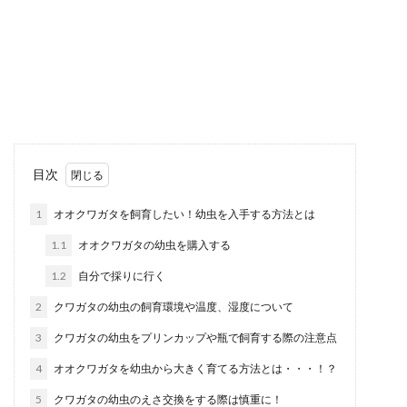
紹介！香水男子の心理とは
香水をつけている男性をどう思いますか？ 最近は
おシャレな男性が増えて、洋服や髪型だけでなく
香水...
一人暮らしが怖い！克服する方法は？
目次
住む場所選びも大切です
1
オオクワガタを飼育したい！幼虫を入手する方法とは
一人暮らしをするのが怖い、どうにかして克服し
1.1
オオクワガタの幼虫を購入する
たい！と思っている人に、どんな風にその気持を
克服したら良...
1.2
自分で採りに行く
2
クワガタの幼虫の飼育環境や温度、湿度について
3
クワガタの幼虫をプリンカップや瓶で飼育する際の注意点
男性が苦手な原因と克服するための方
法！慣れるためのステップ
4
オオクワガタを幼虫から大きく育てる方法とは・・・！？
5
クワガタの幼虫のえさ交換をする際は慎重に！
女性の中には男性が苦手という方も少なくありま