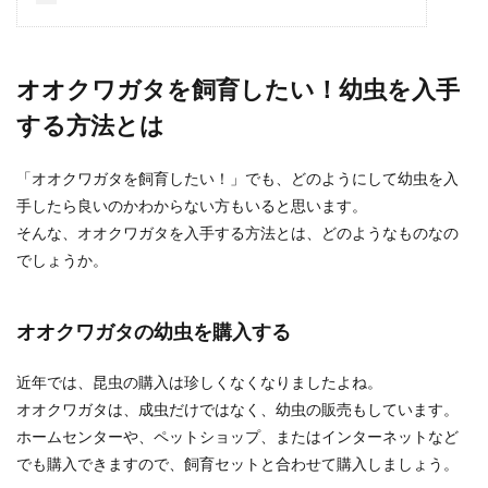
せん。でも男性が苦手だと、彼氏がなかなかでき
ないというだ...
オオクワガタを飼育したい！幼虫を入手
する方法とは
カブトムシの虫かごの掃除方法とマッ
ト交換のタイミング
「オオクワガタを飼育したい！」でも、どのようにして幼虫を入
手したら良いのかわからない方もいると思います。
夏は虫の季節！子供がカブトムシを虫かごに入れ
てきて、飼いたいと言い出す季節になりました。
そんな、オオクワガタを入手する方法とは、どのようなものなの
カブ...
でしょうか。
オオクワガタの幼虫を購入する
キャラを動きがある魅力的なポーズに
する描き方教えます！
近年では、昆虫の購入は珍しくなくなりましたよね。
オオクワガタは、成虫だけではなく、幼虫の販売もしています。
漫画やイラストで必須なのことの1つは、キャラ
ホームセンターや、ペットショップ、またはインターネットなど
の魅力的なポーズが描けること。いつも棒立ちで
同じ向きの動...
でも購入できますので、飼育セットと合わせて購入しましょう。