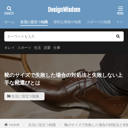
カテゴリー
DesignWisdom
ホーム
生活に役立つ知識
便利な情報や知識
スポーツの知識
キレイ
タグ
100均
求人
時期
書き方
服
服装
キレイ
スポーツ
生活
恋愛
仕事
棒針
欠席届
正月
気持ち
注意点
日本
洗濯
洗濯糊
海外
消えた
湯たんぽ
準備
演奏会
焦げ付き
旦那
靴のサイズで失敗した場合の対処法と失敗しない上
旅行
犬
怪我
対処法
対策
小学校
手な靴選びとは
布
帰省
幼稚園
心理
応急処置
生活に役立つ知識
悩み
方法
意味
感謝
手作り
手紙
折り方
持ち帰り
指
文鳥
料理
特徴
猫
寝る前
韓国
赤ちゃん
連絡
選び方
部屋別
重曹
鍋
離婚
HOME
生活に役立つ知識
靴のサイズで失敗した場合の対処法と失