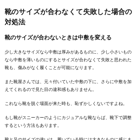
靴のサイズが合わなくて失敗した場合の
対処法
充電器のコンセントが熱いのは危険？
異常がなければ大丈夫！
靴のサイズが合わないときは中敷を変える
スマホや電化製品を使っている時、充電器のコン
少し大きなサイズなら中敷は厚みがあるものに、少し小さいもの
セントが熱いことがありますよね。コンセントが
熱をもってい...
なら中敷を薄いものにするとサイズが合わなくて失敗と思われた
靴も、傷みがなく履くことが可能になります。
また靴屋さんでは、元々付いていた中敷の下に、さらに中敷を加
電話のセールスがしつこい時の撃退
えてくれるので見た目の違和感もありません。
法！毅然とした態度で示そう
これなら靴を脱ぐ場面が来た時も、恥ずかしくないですよね。
普段鳴らない電話に出てみると、勧誘セールスだ
ったといった経験ありませんか？ どこから電話番
もし靴がスニーカーのようにカジュアルな靴ならば、靴下で調整
号を調べ...
するという方法もあります。
靴と足のサイズの違いは、履いている時には大きなものに感じま