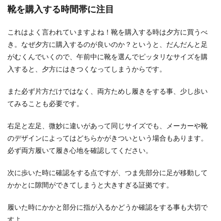
靴を購入する時間帯に注目
注文住宅を決める際、意外と盲点なのが階段幅で
す。 住宅の階段幅は建築基準法である程度決めら
れて...
これはよく言われていますよね！靴を購入する時は夕方に買うべ
き。なぜ夕方に購入するのが良いのか？というと、だんだんと足
がむくんでいくので、午前中に靴を選んでピッタリなサイズを購
ユニットバスの使い方を解説。ホテル
入すると、夕方にはきつくなってしまうからです。
でも湯船に入りたい場合
また必ず片方だけではなく、両方ためし履きをする事、少し歩い
ホテルに泊まると部屋についているのが、ユニッ
てみることも必要です。
トバスということは多いでしょう。 お湯に浸かり
たい...
右足と左足、微妙に違いがあって同じサイズでも、メーカーや靴
のデザインによってはどちらかがきついという場合もあります。
必ず両方履いて履き心地を確認してください。
ポリエステルは静電気が起きやすい！
次に歩いた時に確認をする点ですが、つま先部分に足が移動して
タイツや洋服に出来る対策
かかとに隙間ができてしまうと大きすぎる証拠です。
寒い時期になると、タイツの出番が多くなります
ね。 タイツを履くと、スカートやズボンが足にピ
履いた時にかかと部分に指が入るかどうか確認をする事も大切で
ッタ...
すよ。