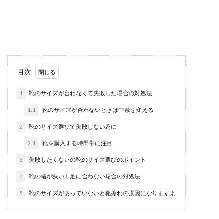
夢の中で、単位が足りない夢を見た時、その夢が
一体何を意味しているのか気になる事もあります
よね。学生で...
こめかみの髪の毛がはねるのをなんと
目次
かして！はねの原因と対処法
1
靴のサイズが合わなくて失敗した場合の対処法
こめかみ部分の髪の毛だけがはねると、セットも
1.1
靴のサイズが合わないときは中敷を変える
上手くいかず毎朝イライラしてしまうのではない
でしょうか。...
2
靴のサイズ選びで失敗しない為に
2.1
靴を購入する時間帯に注目
3
失敗したくないの靴のサイズ選びのポイント
革のバッグを雨の日に使って濡れてし
まった時の手入れ方法
4
靴の幅が狭い！足に合わない場合の対処法
5
靴のサイズがあっていないと靴擦れの原因になりますよ
お気に入りの革のバッグを持って出かけていた
ら、急な雨で大事なバッグが濡れてしまった！そ
んな時はちゃん...