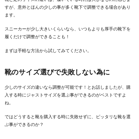
写真立てを可愛くアレンジ！手作りで
すが、意外とほんの少しの事が多く靴下で調整できる場合があり
温もりのあるフレーム作り
ます。
お子様の写ったお気に入りの写真は、いつでも見
スニーカーが少し大きいくらいなら、いつもよりも厚手の靴下を
られるように写真立てに飾っている方も多いと思
履くだけで調整ができることも！
います。そん...
まずは手軽な方法から試してみてください。
正月の帰省・義実家に赤ちゃんを連れ
靴のサイズ選びで失敗しない為に
て行くときの注意点と対処法
赤ちゃんを出産してからはじめてのお正月。義実
少しのサイズの違いなら調整が可能です！とお話しましたが、購
家に赤ちゃんを連れて帰省しようか、悩んでいる
入する時にジャストサイズを選ぶ事ができるのがベストですよ
ママもいるの...
ね。
ではどうすると靴を購入する時に失敗せずに、ピッタリな靴を選
住宅の階段幅はどうする？意外と重要
ぶ事ができるのか？
な階段幅の決め方