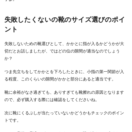
失敗したくないの靴のサイズ選びのポイ
運転免許の更新は時間どれくらいかか
ント
る？免許の更新について
運転免許の更新に時間どれくらいかかるものなの
失敗しないための靴選びとして、かかとに指が入るかどうかが大
でしょうか？ 運転免許の更新の流れとは？運転免
切だとお話しましたが、ではどの位の隙間が適当なのでしょう
許の...
か？
つま先立ちをしてかかとを下ろしたときに、小指の第一関節が入
る程度、このくらいの隙間がかかと部分にあると適当です。
靴に余裕がなさ過ぎても、ありすぎても靴擦れの原因となります
ので、必ず購入する際には確認をしてくださいね。
次に靴にくるぶしが当たっていないかどうかもチェックのポイン
トです。