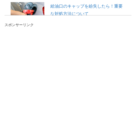
給油口のキャップを紛失したら！重要
な対処方法について
スポンサーリンク
最近はガソリンや軽油をセルフで入れられるよう
になって、給油口のキャップをし忘れてしまう場
合も。もし紛...
電車のトラブルに巻き込まれたときの
対処法や予防方法をご紹介
電車のトラブルに巻き込まれないようにするには
どんな対処法があるのでしょうか？ トラブルが起
きな...
単位が足りない夢を見た時の意味は？
夢が教えてくれる深層心理