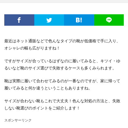
電子レンジ
音
費用
風船
食事
高学年
髪
髪型
魅力
鳴き声
鳴らす
資格
調べ方
理由
空腹
男
男友達
発表会
相場
破れる
社会人
私用
穴
簡単
詩
結婚
結婚式
最近はネット通販などで色んなタイプの靴が低価格で手に入り、
絵を描く
編み物
練習
義実家
オシャレの幅も広がりますね！
花かんむり
裏技
親
対処
子犬
2歳
ですがサイズが合っているはずなのに履いてみると、キツイ・ゆ
チーズ
コース
シール
スチーム
るいなど靴のサイズ選びで失敗するケースも多くみられます。
ストッキング
スプレー
スライム
セキセイインコ
タヒチ
トイレトレーニング
靴は実際に履いて合わせてみるのが一番なのですが、家に帰って
履いてみると何か違うということもありますね。
クルル
ナプキン
ハムスター
ハロワ
ハローワーク
ハンカチ
ハンドメイド
サイズが合わない靴もこれで大丈夫！色んな対処の方法と、失敗
バリカン
パーマ
コツ
キッチン
しない靴選びのポイントをご紹介します！
フェルト
アイデア
DIY
おすすめ
お祝い
スポンサーリンク
くちばし
しつけ
はねる
わがまま