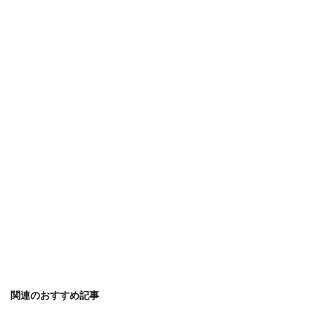
アイテム
アイディア
ガーランド
アイロン
アクリル絵の具
アップスタイル
アルバム
アレンジ
アロマ
ウェルカムボード
オーブン機能
カロリー
ピアノ
フラダンス
子供
卒業式
保温
免許
共働き
内容
出ない
初心者
判断
勉強
印象
使い方
原因
反応
取る方法
取得日
名前
名札ワッペン
太もも
太る
女性
便利
作り方
フレンチ
ムービー
ブレンド
プスプス
プレゼント
ペアリング
ボブ
ポイント
マナー
ミディアム
メッセージ
余興
メニュー
メリット
モルディブ
リフォーム
リース
ルール
予防策
人気
代用
１００均
関連のおすすめ記事