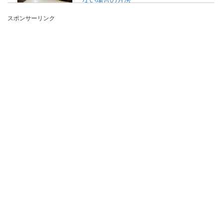
スポンサーリンク
結婚式といえば父親とバージンロードを歩き、新
郎の場所まで行きますよね。しかし、両親がいな
い花嫁さんの...
ライブ最前列の緊張感を楽しいもの
に！最前列ならではの楽しみ方
ライブで運良く最前列に入れるなんて、想像した
だけで緊張してしまうものです。だって大好きな
アーティスト...
お花モチーフを手作りで！フェルトの
可愛いお花をハンドメイド
フェルトは切りっぱなしでOKなので、お花のモ
チーフを作る時にも使いやすいアイテムです。 そ