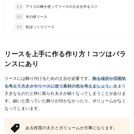
5.1
アイスの棒を使ってリースの土台を作るコツ
関越自動車道が渋滞する原因とは？渋
5.2
木の枝リース
滞回避術もご紹介！
5.3
松ぼっくりリース
年末年始やゴールデンウィークなど、大型連休を
利用して家族で車で出かけることも多いでしょ
う。 そ...
リースを上手に作る作り方！コツはバラ
ンスにあり
6ヶ月くらいから赤ちゃんは人見知りを
する？対処方法について
リースには飾り付けるための土台が必要です。
飾る場所や雰囲気
を考えて大きさやリースに使う素材の色を考えましょう。
あまり
赤ちゃんの人見知りは何ヶ月くらいから始まるも
大きなものだと枠に取られ太さが細くなってしまうことがありま
のなのでしょうか？ だいたい6ヶ月くらいからと
言わ...
す。細いと思っていた飾りが付かなかったり、ボリュームがなく
なってしまいます。
コートのタグが腕に付いている場合は
ある程度の太さとボリュームが大事になります。
すぐに外そう！