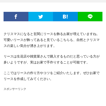
電子レンジ
音
費用
風船
食事
高学年
髪
髪型
魅力
鳴き声
鳴らす
資格
調べ方
理由
空腹
男
男友達
発表会
相場
破れる
社会人
私用
穴
簡単
詩
結婚
結婚式
クリスマスになると玄関にリースを飾るお家が増えていますね。
絵を描く
編み物
練習
義実家
可愛いリースが飾ってあると見ているこちらも、自然とクリスマ
花かんむり
裏技
親
対処
子犬
2歳
スの楽しい気分が湧き上がります。
チーズ
コース
シール
スチーム
リースは生花店や雑貨屋さんで購入するものだと思っている方が
ストッキング
スプレー
スライム
多いようですが、実はお家で手作りすることが可能です。
セキセイインコ
タヒチ
トイレトレーニング
ここではリースの作り方やコツをご紹介いたします。ぜひお家で
クルル
ナプキン
ハムスター
ハロワ
リースを作成してみてください。
ハローワーク
ハンカチ
ハンドメイド
バリカン
パーマ
コツ
キッチン
スポンサーリンク
フェルト
アイデア
DIY
おすすめ
お祝い
くちばし
しつけ
はねる
わがまま