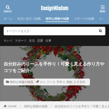
カテゴリー
DesignWisdom
ホーム
生活に役立つ知識
便利な情報や知識
スポーツの知識
キレイ
タグ
100均
求人
時期
書き方
服
服装
キレイ
スポーツ
生活
恋愛
仕事
棒針
欠席届
正月
気持ち
注意点
日本
洗濯
洗濯糊
海外
消えた
湯たんぽ
準備
演奏会
焦げ付き
旦那
自分好みのリースを手作り！可愛く見える作り方や
旅行
犬
怪我
対処法
対策
小学校
コツをご紹介
布
帰省
幼稚園
心理
応急処置
便利な情報や知識
コツ
,
リース
,
手作り
,
簡単
,
１００均
悩み
方法
意味
感謝
手作り
手紙
折り方
持ち帰り
指
文鳥
料理
特徴
猫
寝る前
韓国
赤ちゃん
連絡
選び方
部屋別
重曹
鍋
離婚
HOME
便利な情報や知識
自分好みのリースを手作り！可愛く見え