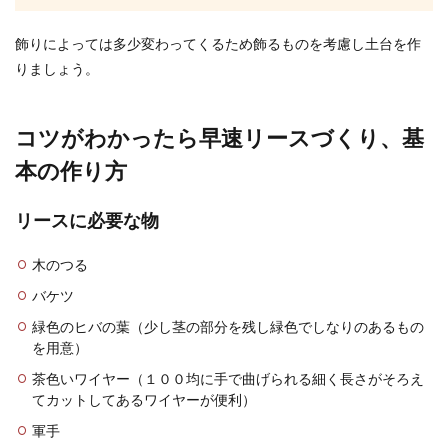
コートを購入した際にブランドロゴのタグが腕に
飾りによっては多少変わってくるため飾るものを考慮し土台を作
付いていることがありますが、デザインとして付
りましょう。
いているよう...
コツがわかったら早速リースづくり、基
夢で同じ場所の夢を見る！知らない場
本の作り方
所が何度も出てくる時の暗示
リースに必要な物
私達が眠っている間に見る夢には、隠されている
意味や何かの暗示があることもあります。普段は
木のつる
夢についてあ...
バケツ
緑色のヒバの葉（少し茎の部分を残し緑色でしなりのあるもの
を用意）
干支の置物はいつまで置いておく？片
付ける時期や片付け方法
茶色いワイヤー（１００均に手で曲げられる細く長さがそろえ
てカットしてあるワイヤーが便利）
お正月になると干支の置物を飾る人もいますよ
軍手
ね。ここで気になってくるのが、干支の置物はい