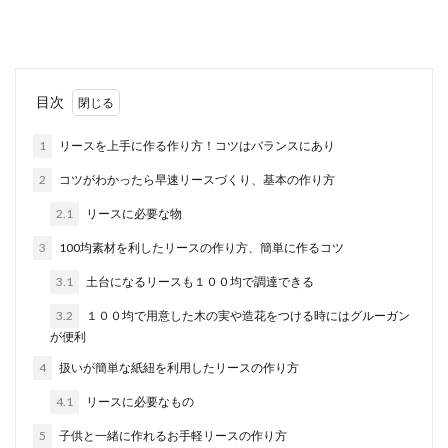
こで、フ...
歌の才能は生まれつき？歌の才能やセ
目次
ンスは環境が左右する！
1
リースを上手に作る作り方！コツはバランスにあり
歌が上手い人を見ると「やっぱり才能がある、セ
2
コツがわかったら早速リースづくり、基本の作り方
ンス抜群！」と思ってしまいます。 歌手の中にも
親が...
2.1
リースに必要な物
3
100均素材を利したリースの作り方、簡単に作るコツ
3.1
土台になるリースも１００均で調達できる
親に感謝の気持ちを伝える手紙の書き
方。卒業式なら
3.2
１００均で用意した木の実や造花をつける時にはグルーガン
が便利
親に感謝の気持ちがあったとしても、面と向かっ
4
扱いが簡単な紙紐を利用したリースの作り方
て言葉にして伝えるというのはちょっと照れくさ
いですよね。...
4.1
リースに必要なもの
5
子供と一緒に作れるお手軽リースの作り方