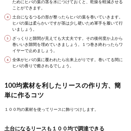
ためにヒバの葉の茎を水につけておくと、乾燥を軽減させる
ことができます。
ミディアムボブのパーマをゆるふわに
仕上げるコツやポイント
土台になるつるの形が整ったらヒバの葉を巻いていきます。
ヒバの葉は柔らかいですが茎は少し硬いため軍手を履いて行
ミディアムボブのパーマは一歩間違うと、広がり
いましょう。
気味のヘアスタイルに見られがち。 可愛くゆるふ
ざっくりと隙間が見えても大丈夫です。その後何度か上から
わに...
巻いいき隙間を埋めていきましょう。１つ巻き終わったらワ
イヤーで止めましょう。
全体がヒバの葉に覆われたら出来上がりです。巻いてる間に
ヒバの香りで癒されるでしょう。
100均素材を利したリースの作り方、簡
単に作るコツ
１００均の素材を使ってリースに飾りつけします。
土台になるリースも１００均で調達できる