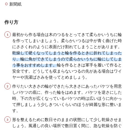
つまで飾ってお...
新聞紙
作り方
アクリル絵の具は洗濯してもOK！布に
描くことが可能なアイテム
最初から作る場合は木のつるをとってきて柔らかいうちに輪
を作ってしまいましょう。柔らかいつるは中が青く曲げた時
にささくれのように表面だけ割れてしまうことがあります。
アクリル絵の具を使って布に描くとき、「洗濯を
乾燥して硬くなってしまうと輪を作るときに折れてしまった
してもアクリル絵の具は落ちない」という話を聞
いたことがあ...
り、輪に角ができてしまうので柔らかいうちに輪にしてしま
う事をおすすめします。
輪を作るときは軍手を履いて作ると
安全です。どうしても収まらないつるの先がある場合はワイ
ヤーや洗濯ばさみを使ってとめましょう。
一人暮らしでペットを飼う大学生のメ
作りたい大きさの輪ができたら大きさにあったバケツを用意
リットや注意点！
しバケツの底に、作った輪をはめます。バケツを逆さにした
時、下の方が広くなっているバケツの時は広いほうに向かっ
大学生になり一人暮らしを始めたけど寂しい…。
て押しましょう少しきついくらいのほうが綺麗な形に整いま
そんなときにペットを飼おうと考える人もいると
す。
思います。 ...
形を整えるために数日そのままの状態にして少し乾燥させま
しょう。風通しの良い場所で数日置く間に、急な乾燥を防ぐ