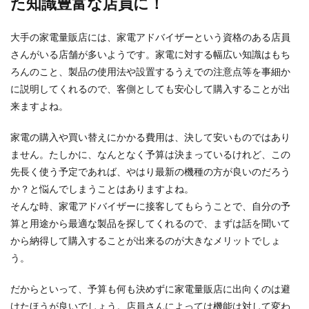
た知識豊富な店員に！
大手の家電量販店には、家電アドバイザーという資格のある店員
お花モチーフを手作りで！フェルトの
さんがいる店舗が多いようです。家電に対する幅広い知識はもち
可愛いお花をハンドメイド
ろんのこと、製品の使用法や設置するうえでの注意点等を事細か
に説明してくれるので、客側としても安心して購入することが出
フェルトは切りっぱなしでOKなので、お花のモ
来ますよね。
チーフを作る時にも使いやすいアイテムです。 そ
こで、フ...
家電の購入や買い替えにかかる費用は、決して安いものではあり
ません。たしかに、なんとなく予算は決まっているけれど、この
先長く使う予定であれば、やはり最新の機種の方が良いのだろう
か？と悩んでしまうことはありますよね。
そんな時、家電アドバイザーに接客してもらうことで、自分の予
算と用途から最適な製品を探してくれるので、まずは話を聞いて
から納得して購入することが出来るのが大きなメリットでしょ
う。
だからといって、予算も何も決めずに家電量販店に出向くのは避
けたほうが良いでしょう。店員さんによっては機能は対して変わ