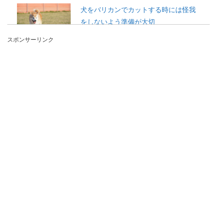
犬をバリカンでカットする時には怪我
をしないよう準備が大切
スポンサーリンク
自宅で犬をカットしてあげるときにはどんなこと
に気をつけたらいいのでしょうか？バリカンであ
ってもこのよ...
男性が太ももを細くするための方法を
徹底解説！鍛え方に注意
高校や大学で運動部に所属していた男性の中に
は、太ももが太くて洋服が似合わないことが悩み
だという人も多...
【ロサンゼルス空港で乗り継ぎ】時間
潰しにおすすめの遊び方！