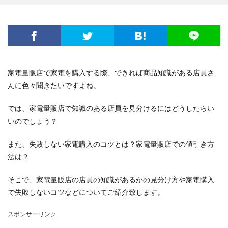
電子レンジ
音
費用
風船
食事
高学年
髪
髪型
魅力
鳴き声
鳴らす
資格
調べ方
理由
空腹
男
男友達
発表会
相場
破れる
社会人
私用
穴
簡単
詩
結婚
結婚式
家電量販店で家電を購入する際、できれば商品知識がある店員さ
絵を描く
編み物
練習
義実家
んに色々聞きたいですよね。
花かんむり
裏技
親
対処
子犬
2歳
では、家電量販店で知識のある店員を見分けるにはどうしたらい
チーズ
コース
シール
スチーム
いのでしょう？
ストッキング
スプレー
スライム
セキセイインコ
タヒチ
トイレトレーニング
また、失敗しない家電購入のコツとは？家電量販店での値引き方
法は？
クルル
ナプキン
ハムスター
ハロワ
ハローワーク
ハンカチ
ハンドメイド
そこで、家電量販店の店員の知識があるかの見分け方や家電購入
バリカン
パーマ
コツ
キッチン
で失敗しないコツなどについてご紹介致します。
フェルト
アイデア
DIY
おすすめ
お祝い
スポンサーリンク
くちばし
しつけ
はねる
わがまま