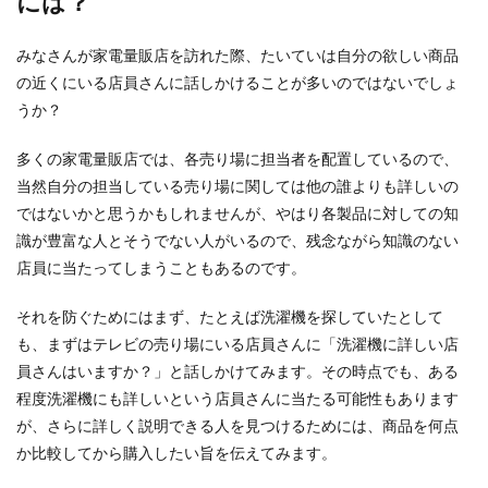
には？
みなさんが家電量販店を訪れた際、たいていは自分の欲しい商品
の近くにいる店員さんに話しかけることが多いのではないでしょ
運動会の持ち物【保育園編】定番以外
うか？
であると嬉しい便利グッズ
多くの家電量販店では、各売り場に担当者を配置しているので、
待ちに待った保育園の運動会！前日までにあらゆ
る持ち物を準備します。 運動会の持ち物リストは
当然自分の担当している売り場に関しては他の誰よりも詳しいの
ある...
ではないかと思うかもしれませんが、やはり各製品に対しての知
識が豊富な人とそうでない人がいるので、残念ながら知識のない
店員に当たってしまうこともあるのです。
服にペンキが！服についてしまったペ
それを防ぐためにはまず、たとえば洗濯機を探していたとして
ンキの落とし方について
も、まずはテレビの売り場にいる店員さんに「洗濯機に詳しい店
服にペンキがついてしまったらもう諦めるしかな
員さんはいますか？」と話しかけてみます。その時点でも、ある
い？洋服にマジックや油性ボールペンがついてし
程度洗濯機にも詳しいという店員さんに当たる可能性もあります
まうとがっか...
が、さらに詳しく説明できる人を見つけるためには、商品を何点
か比較してから購入したい旨を伝えてみます。