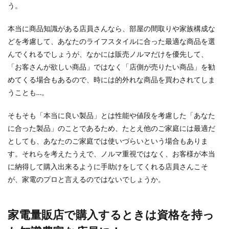
う。
最近男性でもネックレスをオシャレとして身に付
けている人を見かけます。実はただのオシャレで
本当に商品知識がある店員さんなら、部屋の間取りや家族構成な
はなく、そこ...
どを考慮して、あなたのライフスタイルに合った最適な商品を選
んでくれるでしょうが、なかには販売ノルマだけを優先して、
「お客さんが欲しい商品」ではなく「店側が売りたい商品」を勧
ピアスはある程度年齢がいった男性が
めてくる場合もあるので、時には的外れな商品を買わされてしま
付けるのは不評と判明！
うことも…。
女性でピアスをしている方は多いですが、最近は
そもそも「本当に良い製品」とは性能や値段を考慮した「あなた
年齢問わず男性もピアスを楽しむ時代となってい
ます。 ...
に合った製品」のことであるため、たとえ他のご家庭には最適だ
としても、あなたのご家庭では使いづらいという場合もありま
す。それらを考えたうえで、ノルマ重視ではなく、お客様が本当
に納得して購入出来るように手助けをしてくれる店員さんこそ
映画館に食べ物や飲み物を持ち込み禁
が、家電のプロと言えるのではないでしょうか。
止なのは何故？その理由とは
ほとんどの映画館では、食べ物や飲み物の持ち込
家電量販店で購入するときは資格を持っ
みが禁止されています。 それでも持ち込みをする
人が...