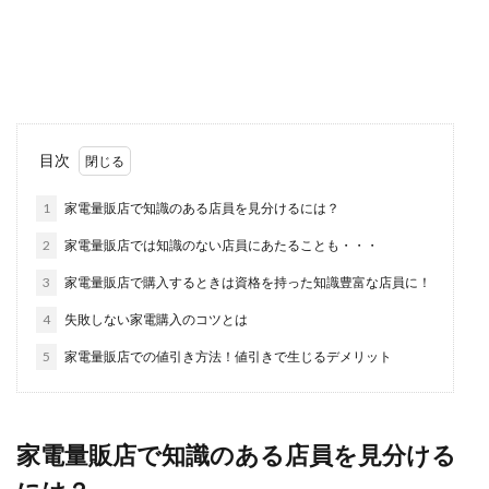
ロサンゼルス空港で乗り継ぎして他のアメリカ国
内の都市や他の国へ行く場合、乗り継ぎ時間が何
時間もある場...
ハムスターの種類や性格について！ハ
目次
ムスターの飼い方をご紹介
1
家電量販店で知識のある店員を見分けるには？
ハムスターは種類によって性格も違うものなので
2
家電量販店では知識のない店員にあたることも・・・
しょうか？飼いやすいハムスターとは？ とくに人
気の...
3
家電量販店で購入するときは資格を持った知識豊富な店員に！
4
失敗しない家電購入のコツとは
5
家電量販店での値引き方法！値引きで生じるデメリット
日本が好きな外国人に聞いた！日本の
魅力と特徴・美味しい食べ物
日本が好きだという外国人は意外と多いもので
家電量販店で知識のある店員を見分ける
す。日本には独自の文化や風習があり、四季があ
るのも魅力の一...