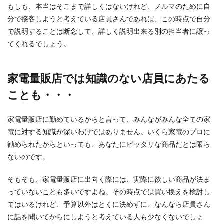
もしも、本当はそこまで詳しくはないけれど、ノルマのために自
タヒチとモルディブどっちを旅行しよ
分で接客しようと考えている店員さんであれば、この時点で自分
うか迷っている人へ
で説明することは断念して、詳しく説明出来る別の担当者に譲っ
新婚旅行でタヒチとモルディブのどっちにしよう
てくれるでしょう。
か悩んでいませんか？ どちらもリゾート感満載の
観光地で...
家電量販店では知識のない店員にあたる
ことも・・・
お盆は電車も空いてるし電話も鳴らな
い！ベストな仕事環境だった
家電量販店に勤めているからと言って、みんながみんな全ての家
電に対する知識が深いわけではありません。いくら家電のプロに
「お盆の時に仕事なんてかわいそうに」と思って
勧められたからといっても、あなたにピッタリな商品だとは限ら
いませんか？ いえいえ、そんなことはありませ
ん。 ...
ないのです。
そもそも、家電量販店に出向く際には、実際に欲しい商品が決ま
っていないことも多いですよね。その時点では買い換えを検討し
男性がネックレスをつけるのには隠さ
てはいるけれど、予算以外はとくに決めずに、なんなら店員さん
れた心理が関係していた！
に話を聞いてからにしようと考えている人も少なくないでしょ