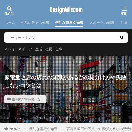
カテゴリー
DesignWisdom
ホーム
生活に役立つ知識
便利な情報や知識
スポーツの知識
キレイ
タグ
100均
求人
時期
書き方
服
服装
キレイ
スポーツ
生活
恋愛
仕事
棒針
欠席届
正月
気持ち
注意点
日本
洗濯
洗濯糊
海外
消えた
湯たんぽ
準備
演奏会
焦げ付き
旦那
家電量販店の店員の知識があるかの見分け方や失敗
旅行
犬
怪我
対処法
対策
小学校
しないコツとは
布
帰省
幼稚園
心理
応急処置
便利な情報や知識
悩み
方法
意味
感謝
手作り
手紙
折り方
持ち帰り
指
文鳥
料理
特徴
猫
寝る前
韓国
赤ちゃん
連絡
選び方
部屋別
重曹
鍋
離婚
HOME
便利な情報や知識
家電量販店の店員の知識があるかの見分