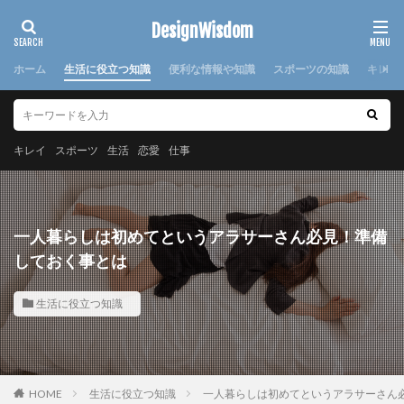
カテゴリー
DesignWisdom
ホーム
生活に役立つ知識
便利な情報や知識
スポーツの知識
キレイ
タグ
100均
求人
時期
書き方
服
服装
キレイ
スポーツ
生活
恋愛
仕事
棒針
欠席届
正月
気持ち
注意点
日本
洗濯
洗濯糊
海外
消えた
湯たんぽ
準備
演奏会
焦げ付き
旦那
一人暮らしは初めてというアラサーさん必見！準備
旅行
犬
怪我
対処法
対策
小学校
しておく事とは
布
帰省
幼稚園
心理
応急処置
生活に役立つ知識
悩み
方法
意味
感謝
手作り
手紙
折り方
持ち帰り
指
文鳥
料理
特徴
猫
寝る前
韓国
赤ちゃん
連絡
選び方
部屋別
重曹
鍋
離婚
HOME
生活に役立つ知識
一人暮らしは初めてというアラサーさん