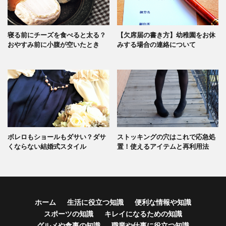
寝る前にチーズを食べると太る？
【欠席届の書き方】幼稚園をお休
おやすみ前に小腹が空いたとき
みする場合の連絡について
ボレロもショールもダサい？ダサ
ストッキングの穴はこれで応急処
くならない結婚式スタイル
置！使えるアイテムと再利用法
ホーム
生活に役立つ知識
便利な情報や知識
スポーツの知識
キレイになるための知識
グルメや食事の知識
職業や仕事に役立つ知識