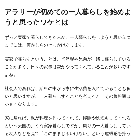
らいいのでしょうか？何も食べないほうがいいの
はわかってい...
アラサーが初めての一人暮らしを始めよ
うと思ったワケとは
満員電車ではリュックが迷惑？持ち方
ずっと実家で暮らしてきた人が、一人暮らしをしようと思い立つ
や電車のマナーについて
までには、何かしらのきっかけあります。
満員電車ではどのように荷物を持てばいいのでし
実家で暮らすということは、当然親や兄弟が一緒に暮らしている
ょうか？とくにリュックのような大きなカバンは
ことが多く、日々の家事は親がやってくれていることが多いです
周りの人にか...
よね。
社会人であれば、給料の中から家に生活費を入れていることも多
30分間歩くと距離はどのくらい？ダイ
いと思いますが、一人暮らしすることを考えると、その負担額は
エット効果を上げる方法
小さくなります。
徒歩30分とはどのくらいの距離を言うのでしょう
家に帰れば、親が料理を作ってくれて、掃除や洗濯もしてくれる
か？３０分歩くというのはけっこうな 距離を歩き
という天国のような実家暮らしですが、周りの一人暮らししてい
ますよね...
る友人などを見て「このままじゃいけない」という危機感を持っ