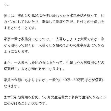
いて紹介します！
う。
浄化槽を撤去するには、費用がかかります。 そも
例えば、洗面台や風呂場を使い終わったら水気を拭き取って、ピ
そも浄化槽とは何？と思っている人もいるのでは
カピカにしておいたり、率先して洗濯や料理、片付けの手伝いを
ないでし...
するということです。
家事の量は家族分になるので、一人暮らしよりは大変ですが、今
上の階の足音が気になるなら手紙で伝
から頑張っておくと一人暮らしを始めてからの家事が楽にできる
えるのがオススメなワケ！
ようになります。
マンションやアパートに住んでいて、上の階の足
また、一人暮らしを始めるにあたって、引越しや入居費用などの
音や騒音に悩まされてはいませんか？ 近隣トラブ
初期費用に大きな額が必要になります。
ルは...
家賃の金額にもよりますが、一般的に40万～80万円ほどが必要に
なります。
寝る前にチーズを食べると太る？おや
まずは初期費用を貯め、1ヶ月の生活費の予算内で生活できるよう
すみ前に小腹が空いたとき
に心がけることが大切です。
寝る前に小腹が空いた時はどんなものを口にした