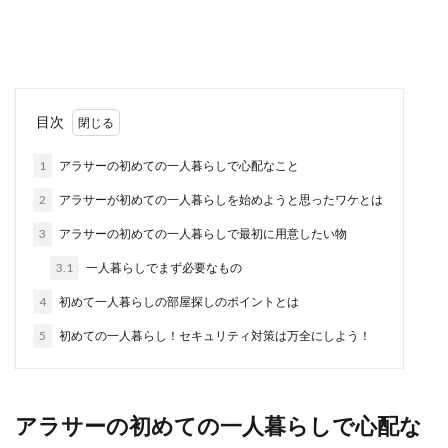
の他に車の色も気になるところではないでしょう
か。 ホワ...
小学校の教室で盛り上がるゲームや遊
目次
び方を紹介！
1
アラサーの初めての一人暮らしで心配なこと
クラスのみんなと関わることが出来る小学校の教
2
アラサーが初めての一人暮らしを始めようと思ったワケとは
室内で出来るゲームはたくさんあります！ 定番の
「フ...
3
アラサーの初めての一人暮らしで最初に用意したい物
3.1
一人暮らしでまず必要なもの
4
初めて一人暮らしの部屋探しのポイントとは
絵が上手くなる方法。まずはどんな顔
を描きたいのかを決めよう
5
初めての一人暮らし！セキュリティ対策は万全にしよう！
絵が上手くなる方法【顔】 顔を描く時に、注意し
なければならないいくつかの点があります。 そ
れ...
アラサーの初めての一人暮らしで心配な