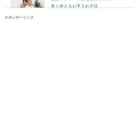
長く使えるお手入れ方法
スポンサーリンク
ソファーには布製や、本革、合皮などがあります
よね。 本革のソファーよりもリーズナブルで、色
もいろい...
一人暮らしのトイレにおすすめのイン
テリアや簡単DIY
一人暮らしの場合には、トイレもやはり狭いとい
うのが一般的です。 その広くない空間もやはり快
適でリラ...
車選びでピンク色に乗るのに年齢は関
係ないという意見は多い
車の購入を考えている場合に気になるのが、車種