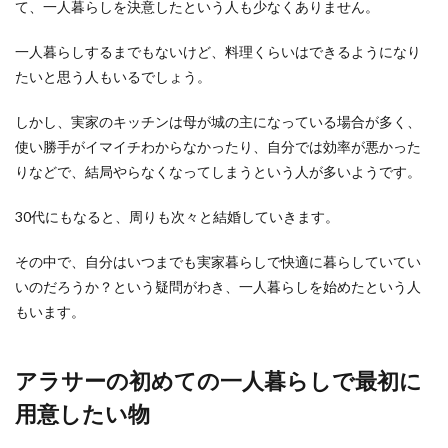
て、一人暮らしを決意したという人も少なくありません。
日本にはどんな魅力があるのでしょう
一人暮らしするまでもないけど、料理くらいはできるようになり
か海外の反応は？
たいと思う人もいるでしょう。
日本には独特な魅力がある観光地が数多くありま
しかし、実家のキッチンは母が城の主になっている場合が多く、
す。 その中には日本人はそれほど行かないのに、
使い勝手がイマイチわからなかったり、自分では効率が悪かった
海外の人...
りなどで、結局やらなくなってしまうという人が多いようです。
30代にもなると、周りも次々と結婚していきます。
その中で、自分はいつまでも実家暮らしで快適に暮らしていてい
いのだろうか？という疑問がわき、一人暮らしを始めたという人
もいます。
アラサーの初めての一人暮らしで最初に
用意したい物