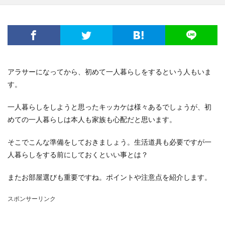
電子レンジ
音
費用
風船
食事
高学年
髪
髪型
魅力
鳴き声
鳴らす
資格
調べ方
理由
空腹
男
男友達
発表会
相場
破れる
社会人
私用
穴
簡単
詩
結婚
結婚式
アラサーになってから、初めて一人暮らしをするという人もいま
絵を描く
編み物
練習
義実家
す。
花かんむり
裏技
親
対処
子犬
2歳
一人暮らしをしようと思ったキッカケは様々あるでしょうが、初
チーズ
コース
シール
スチーム
めての一人暮らしは本人も家族も心配だと思います。
ストッキング
スプレー
スライム
セキセイインコ
タヒチ
トイレトレーニング
そこでこんな準備をしておきましょう。生活道具も必要ですが一
人暮らしをする前にしておくといい事とは？
クルル
ナプキン
ハムスター
ハロワ
ハローワーク
ハンカチ
ハンドメイド
またお部屋選びも重要ですね。ポイントや注意点を紹介します。
バリカン
パーマ
コツ
キッチン
スポンサーリンク
フェルト
アイデア
DIY
おすすめ
お祝い
くちばし
しつけ
はねる
わがまま