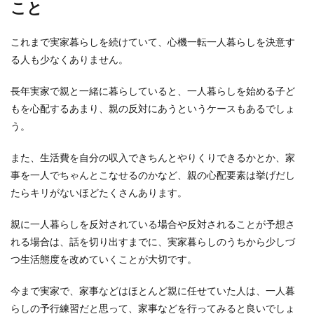
こと
寺や神社のお守りは複数持っていても
これまで実家暮らしを続けていて、心機一転一人暮らしを決意す
大丈夫！神様は喧嘩しません
る人も少なくありません。
妊娠している時に「安産祈願」のお守りをたくさ
長年実家で親と一緒に暮らしていると、一人暮らしを始める子ど
んもらった場合、これって全部持ち歩いてもいい
もを心配するあまり、親の反対にあうというケースもあるでしょ
のかな？と疑...
う。
また、生活費を自分の収入できちんとやりくりできるかとか、家
窓の隙間を埋めるのが暖房効率アップ
事を一人でちゃんとこなせるのかなど、親の心配要素は挙げだし
のコツ！お部屋の冷気対策
たらキリがないほどたくさんあります。
寒い季節になると窓際から冷たい風が入っている
親に一人暮らしを反対されている場合や反対されることが予想さ
ことはありませんか？ 暖房をつけているのに、足
れる場合は、話を切り出すまでに、実家暮らしのうちから少しづ
元にひん...
つ生活態度を改めていくことが大切です。
今まで実家で、家事などはほとんど親に任せていた人は、一人暮
浄化槽を撤去する際の費用や手順につ
らしの予行練習だと思って、家事などを行ってみると良いでしょ