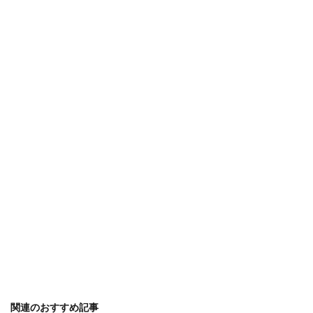
アイテム
アイディア
ガーランド
アイロン
アクリル絵の具
アップスタイル
アルバム
アレンジ
アロマ
ウェルカムボード
オーブン機能
カロリー
ピアノ
フラダンス
子供
卒業式
保温
免許
共働き
内容
出ない
初心者
判断
勉強
印象
使い方
原因
反応
取る方法
取得日
名前
名札ワッペン
太もも
太る
女性
便利
作り方
フレンチ
ムービー
ブレンド
プスプス
プレゼント
ペアリング
ボブ
ポイント
マナー
ミディアム
メッセージ
余興
メニュー
メリット
モルディブ
リフォーム
リース
ルール
予防策
人気
代用
１００均
関連のおすすめ記事