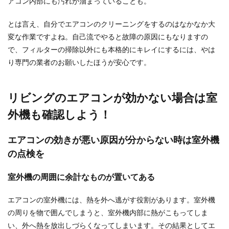
アコン内部にも汚れが溜まっていることも。
ならこの撮り方がおすすめ
とは言え、自分でエアコンのクリーニングをするのはなかなか大
カップルでプリクラを撮るときにはどんなポーズ
変な作業ですよね。自己流でやると故障の原因にもなりますの
をとればいい？付き合い始めだと、なかなかはじ
で、フィルターの掃除以外にも本格的にキレイにするには、やは
けて撮ること...
り専門の業者のお願いしたほうが安心です。
スカートのチャックが壊れたときは？
リビングのエアコンが効かない場合は室
直し方をご紹介！
外機も確認しよう！
スカートのチャックが動かなくなってしまったと
きって焦りますよね。 では、チャックが壊れてし
エアコンの効きが悪い原因が分からない時は室外機
まったと...
の点検を
室外機の周囲に余計なものが置いてある
手帳に10月始まりがあるのはなぜ？手
エアコンの室外機には、熱を外へ逃がす役割があります。室外機
帳の種類とおすすめの手帳
の周りを物で囲んでしまうと、室外機内部に熱がこもってしま
たくさんの種類の手帳が発売されている現代です
い、外へ熱を放出しづらくなってしまいます。その結果としてエ