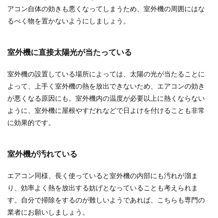
が、その中には10月始まりのものもあります。な
アコン自体の効きも悪くなってしまうため、室外機の周囲にはな
ぜ10月始...
るべく物を置かないようにしましょう。
室外機に直接太陽光が当たっている
本棚をきれいに見せる収納アイデアを
ご紹介！グッズを活用しよう
室外機の設置している場所によっては、太陽の光が当たることに
よって、上手く室外機の熱を放出できないため、エアコンの効き
リビングに本棚があると、なんでも入れて収納し
が悪くなる原因にも。室外機内の温度が必要以上に熱くならない
てしまうのでぐちゃぐちゃになってしまっていま
せんか。 ...
ように、室外機に屋根やすだれなどで日よけを付けることも非常
に効果的です。
神棚の掃除の頻度は少なくても半年に1
室外機が汚れている
回！失礼のない作法とは
エアコン同様、長く使っていると室外機の内部にも汚れが溜ま
神聖な神棚の掃除はしていますか？ どのくらいの
り、効率よく熱を放出する妨げとなっていることも考えられま
頻度で掃除はするものなのでしょうか？ できれ
す。自分で掃除をするのが難しいようであれば、こちらも専門の
ば...
業者にお願いしましょう。