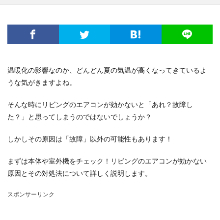
電子レンジ
音
費用
風船
食事
高学年
髪
髪型
魅力
鳴き声
鳴らす
資格
調べ方
理由
空腹
男
男友達
発表会
相場
破れる
社会人
私用
穴
簡単
詩
結婚
結婚式
温暖化の影響なのか、どんどん夏の気温が高くなってきているよ
絵を描く
編み物
練習
義実家
うな気がきますよね。
花かんむり
裏技
親
対処
子犬
2歳
そんな時にリビングのエアコンが効かないと「あれ？故障し
チーズ
コース
シール
スチーム
た？」と思ってしまうのではないでしょうか？
ストッキング
スプレー
スライム
セキセイインコ
タヒチ
トイレトレーニング
しかしその原因は「故障」以外の可能性もあります！
クルル
ナプキン
ハムスター
ハロワ
まずは本体や室外機をチェック！リビングのエアコンが効かない
ハローワーク
ハンカチ
ハンドメイド
原因とその対処法について詳しく説明します。
バリカン
パーマ
コツ
キッチン
スポンサーリンク
フェルト
アイデア
DIY
おすすめ
お祝い
くちばし
しつけ
はねる
わがまま