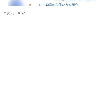
に！効率的な使い方を紹介
スポンサーリンク
エアコンで室内を温める時は、扇風機も一緒に使
うといいって知っていますか？ 扇風機は夏のイメ
ージ...
ユニットバスの使い方を解説。ホテル
でも湯船に入りたい場合
ホテルに泊まると部屋についているのが、ユニッ
トバスということは多いでしょう。 お湯に浸かり
たい...
本についたシミやカビを諦めない！キ
レイにする方法とやり方とは
長い期間しまっておいた本を見たら、カビやシミ