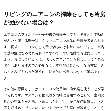
アメリカではトイレの紙を流してもい
リビングのエアコンの掃除をしても冷房
い？アメリカのトイレ事情
が効かない場合は？
アメリカのトイレでは紙を流せる？それとも流せ
ない？国によって違うトイレ事情ですが、日本の
エアコンのフィルターや室外機の清掃をしても、依然として効き
つもりでトイ...
が悪いと感じる場合は、やはりエアコン本体の故障が考えられま
す。夏場にエアコンなしで乗り切るのは非常に辛いですし、室内
で熱中症になる恐れもありますので、早い段階で修理に出しまし
ょう。修理している間に、代わりのエアコンを貸し出してくれる
場合もありますのでご心配なく。本格的に動かなくなる前に、き
ちんとみてもらったほうが、結果的に出費も少なくて済みます
よ。
その他の原因としては、エアコン使用時に換気扇を使うことが挙
げられます。エアコンと換気扇を同時に使用することで、室内の
暖かい空気を室外機から放出した分だけ、換気扇の吸気口から外
気を取り込んでしまい、いつまでたっても室内が冷えないという