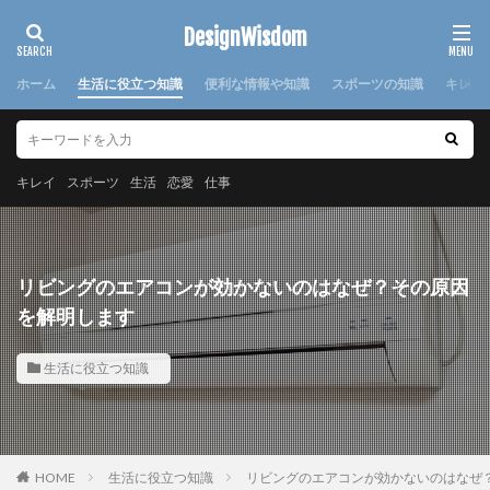
カテゴリー
DesignWisdom
ホーム
生活に役立つ知識
便利な情報や知識
スポーツの知識
キレイ
タグ
100均
求人
時期
書き方
服
服装
キレイ
スポーツ
生活
恋愛
仕事
棒針
欠席届
正月
気持ち
注意点
日本
洗濯
洗濯糊
海外
消えた
湯たんぽ
準備
演奏会
焦げ付き
旦那
リビングのエアコンが効かないのはなぜ？その原因
旅行
犬
怪我
対処法
対策
小学校
を解明します
布
帰省
幼稚園
心理
応急処置
生活に役立つ知識
悩み
方法
意味
感謝
手作り
手紙
折り方
持ち帰り
指
文鳥
料理
特徴
猫
寝る前
韓国
赤ちゃん
連絡
選び方
部屋別
重曹
鍋
離婚
HOME
生活に役立つ知識
リビングのエアコンが効かないのはなぜ