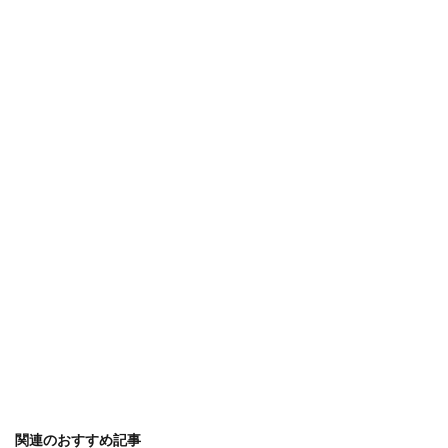
アイテム
アイディア
ガーランド
アイロン
アクリル絵の具
アップスタイル
アルバム
アレンジ
アロマ
ウェルカムボード
オーブン機能
カロリー
ピアノ
フラダンス
子供
卒業式
保温
免許
共働き
内容
出ない
初心者
判断
勉強
印象
使い方
原因
反応
取る方法
取得日
名前
名札ワッペン
太もも
太る
女性
便利
作り方
フレンチ
ムービー
ブレンド
プスプス
プレゼント
ペアリング
ボブ
ポイント
マナー
ミディアム
メッセージ
余興
メニュー
メリット
モルディブ
リフォーム
リース
ルール
予防策
人気
代用
１００均
関連のおすすめ記事