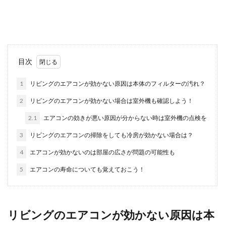
がびっしりついていた！ということはありません
か？ ...
同じ苗字だと結婚ができない？韓国の
目次
結婚に関する法律をご紹介
1
リビングのエアコンが効かない原因は本体のフィルターの汚れ？
韓国では同じ苗字の方をよく耳にします。それも
2
リビングのエアコンが効かない場合は室外機も確認しよう！
そのはず日本に比べると韓国の苗字の種類は、と
っても少ない...
2.1
エアコンの効きが悪い原因が分からない時は室外機の点検を
3
リビングのエアコンの掃除をしても冷房が効かない場合は？
4
エアコンが効かないのは部屋の広さが問題の可能性も
ネクタイのシワを伸ばすためのケア対
策と正しい保管方法
5
エアコンの寿命についても覚えておこう！
ネクタイにシワがついてしまったときは、普段の
ネクタイのお手入れだけではなかなか取れません
よね。 ...
リビングのエアコンが効かない原因は本