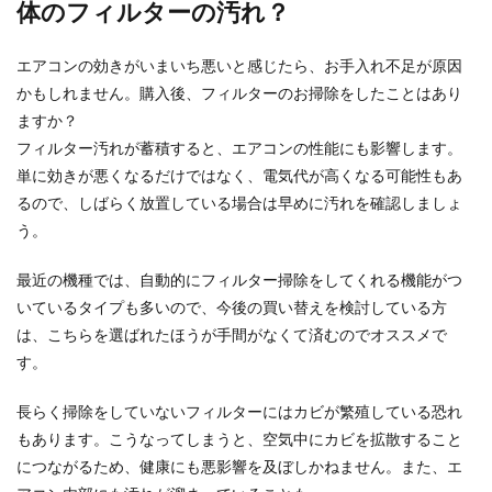
体のフィルターの汚れ？
クッションフロアのカビの取り方と
エアコンの効きがいまいち悪いと感じたら、お手入れ不足が原因
は？落とし方や掃除方法を紹介
かもしれません。購入後、フィルターのお掃除をしたことはあり
ますか？
クッションフロアにカビが生えてしまったときに
フィルター汚れが蓄積すると、エアコンの性能にも影響します。
は、どんな方法で掃除をしたらいいのでしょう
単に効きが悪くなるだけではなく、電気代が高くなる可能性もあ
か？ カ...
るので、しばらく放置している場合は早めに汚れを確認しましょ
う。
女子らしい部屋の収納でスッキリ可愛
最近の機種では、自動的にフィルター掃除をしてくれる機能がつ
く見せるコツやポイントとは
いているタイプも多いので、今後の買い替えを検討している方
は、こちらを選ばれたほうが手間がなくて済むのでオススメで
女子の一人暮らしの部屋は、狭くて収納スペース
す。
があまりないと困りますよね。 では、女子らしく
可愛...
長らく掃除をしていないフィルターにはカビが繁殖している恐れ
もあります。こうなってしまうと、空気中にカビを拡散すること
につながるため、健康にも悪影響を及ぼしかねません。また、エ
プリクラはどう撮る？カップルで撮る