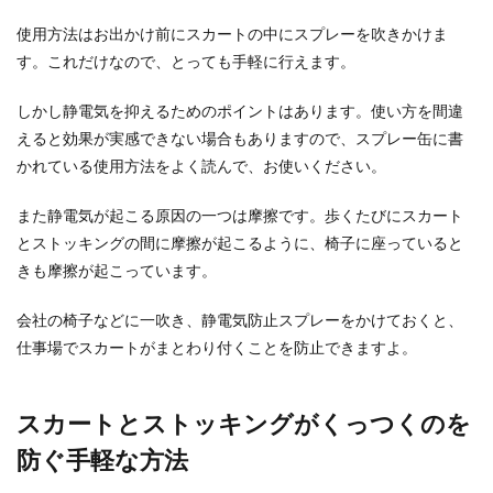
ポリエステル生地の特徴！乾きが早い
使用方法はお出かけ前にスカートの中にスプレーを吹きかけま
が毛玉ができやすいのが難点
す。これだけなので、とっても手軽に行えます。
ポリエステル生地には特徴があるので、その特徴
しかし静電気を抑えるためのポイントはあります。使い方を間違
を活かした生活用品が私達の身の回りにたくさん
えると効果が実感できない場合もありますので、スプレー缶に書
あります。あ...
かれている使用方法をよく読んで、お使いください。
また静電気が起こる原因の一つは摩擦です。歩くたびにスカート
携帯を水没させたときの対処方法と
とストッキングの間に摩擦が起こるように、椅子に座っていると
は？すぐにコレを外そう
きも摩擦が起こっています。
携帯を水没させてしまったときにはどのような対
会社の椅子などに一吹き、静電気防止スプレーをかけておくと、
処方法が正解なのでしょうか？ついつい、慌てて
仕事場でスカートがまとわり付くことを防止できますよ。
電源を入れよ...
スカートとストッキングがくっつくのを
本の内容のまとめ方、本を要約するポ
防ぐ手軽な方法
イントと書き方のコツ