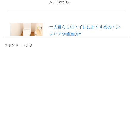
人、これから...
一人暮らしのトイレにおすすめのイン
テリアや簡単DIY
スポンサーリンク
一人暮らしの場合には、トイレもやはり狭いとい
うのが一般的です。 その広くない空間もやはり快
適でリラ...
一人暮らしで不安になる事は？女性は
特に防犯面！物件選びと対策
憧れの一人暮らしですが、女性が一人だけの場合
は色んな不安がありますね。 まず一番に心配なの
は防...