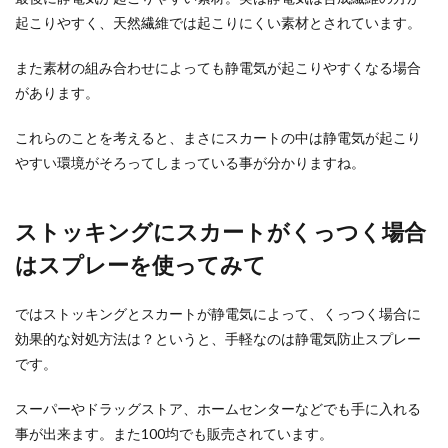
起こりやすく、天然繊維では起こりにくい素材とされています。
また素材の組み合わせによっても静電気が起こりやすくなる場合
塩でお清め、それが浸透した理由と
があります。
は？その効果について
これらのことを考えると、まさにスカートの中は静電気が起こり
葬儀などに参列すると帰宅時にお清めの塩が配ら
やすい環境がそろってしまっている事が分かりますね。
れる事がありますよね。この時に配られる塩は自
宅に入る前に...
ストッキングにスカートがくっつく場合
はスプレーを使ってみて
クッションフロアのカビの取り方と
は？落とし方や掃除方法を紹介
ではストッキングとスカートが静電気によって、くっつく場合に
効果的な対処方法は？というと、手軽なのは静電気防止スプレー
クッションフロアにカビが生えてしまったときに
は、どんな方法で掃除をしたらいいのでしょう
です。
か？ カ...
スーパーやドラッグストア、ホームセンターなどでも手に入れる
事が出来ます。また100均でも販売されています。