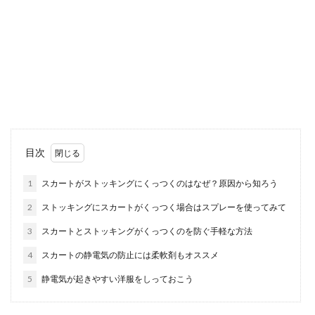
願書や証明写真での上手な写り方と髪
型などの身だしなみについて
大学の願書やいろいろな証明写真、髪型で気を付
けなければいけない点はあるのでしょうか？ いつ
も証...
女子らしい部屋の収納でスッキリ可愛
目次
く見せるコツやポイントとは
1
スカートがストッキングにくっつくのはなぜ？原因から知ろう
女子の一人暮らしの部屋は、狭くて収納スペース
2
ストッキングにスカートがくっつく場合はスプレーを使ってみて
があまりないと困りますよね。 では、女子らしく
可愛...
3
スカートとストッキングがくっつくのを防ぐ手軽な方法
4
スカートの静電気の防止には柔軟剤もオススメ
5
静電気が起きやすい洋服をしっておこう
窓の隙間を埋めるのが暖房効率アップ
のコツ！お部屋の冷気対策