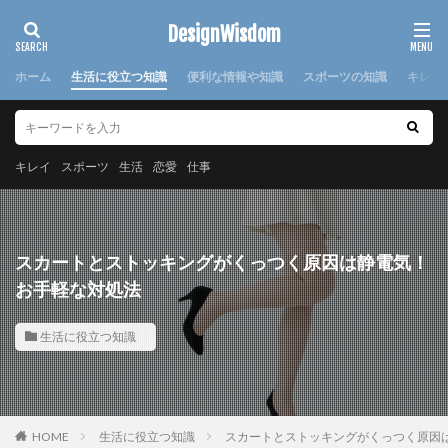
カテゴリー
DesignWisdom
ホーム
生活に役立つ知識
便利な情報や知識
スポーツの知識
キレイ
タグ
100均
求人
時期
書き方
服
服装
キレイ
スポーツ
生活
恋愛
仕事
棒針
欠席届
正月
気持ち
注意点
日本
洗濯
洗濯糊
海外
消えた
湯たんぽ
準備
演奏会
焦げ付き
旦那
スカートとストッキングがくっつく原因は静電気！
旅行
犬
怪我
対処法
対策
小学校
お手軽な対処法
布
帰省
幼稚園
心理
応急処置
生活に役立つ知識
悩み
方法
意味
感謝
手作り
手紙
折り方
持ち帰り
指
文鳥
料理
特徴
猫
寝る前
韓国
赤ちゃん
連絡
選び方
部屋別
重曹
鍋
離婚
HOME
生活に役立つ知識
スカートとストッキングがくっつく原因