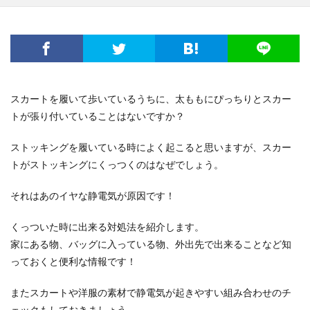
電子レンジ
音
費用
風船
食事
高学年
髪
髪型
魅力
鳴き声
鳴らす
資格
調べ方
理由
空腹
男
男友達
発表会
相場
破れる
社会人
私用
穴
簡単
詩
結婚
結婚式
スカートを履いて歩いているうちに、太ももにぴっちりとスカー
絵を描く
編み物
練習
義実家
トが張り付いていることはないですか？
花かんむり
裏技
親
対処
子犬
2歳
ストッキングを履いている時によく起こると思いますが、スカー
チーズ
コース
シール
スチーム
トがストッキングにくっつくのはなぜでしょう。
ストッキング
スプレー
スライム
セキセイインコ
タヒチ
トイレトレーニング
それはあのイヤな静電気が原因です！
クルル
ナプキン
ハムスター
ハロワ
くっついた時に出来る対処法を紹介します。
ハローワーク
ハンカチ
ハンドメイド
家にある物、バッグに入っている物、外出先で出来ることなど知
バリカン
パーマ
コツ
キッチン
っておくと便利な情報です！
フェルト
アイデア
DIY
おすすめ
お祝い
またスカートや洋服の素材で静電気が起きやすい組み合わせのチ
くちばし
しつけ
はねる
わがまま
ェックもしておきましょう。