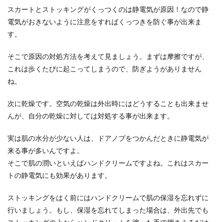
スカートとストッキングがくっつくのは静電気が原因！なので静
本を一冊読みその内容をまとめしようとしても、
まとめ方がわからないという方も多いでは？ 本の
電気がおきないように注意をすればくっつきを防ぐ事が出来ま
内容...
す。
そこで原因の対処方法を考えて見ましょう。まずは摩擦ですが、
これは歩くたびに起こってしまうので、防ぎようがありません
詩の書き方とは？小学校高学年はココ
ね。
を意識して詩を作ろう
次に乾燥です。空気の乾燥は外出時にはどうすることも出来ませ
小学校高学年はどのようにして詩を書いたらいい
のでしょうか？詩の書き方は好きなことを書いて
んが、自分の乾燥に対しては対処する事が出来ます。
いいからこそ...
実は肌の水分が少ない人は、ドアノブをつかんだときに静電気が
来る事が多いんですよ。
そこで肌の潤いといえばハンドクリームですよね。これはスカー
トの静電気にも効果があります。
ストッキングをはく前にはハンドクリームで肌の保湿を忘れずに
行いましょう。もし、保湿を忘れてしまった場合は、外出先でも