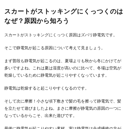
寒い季節になると窓際から冷たい風が入っている
スカートがストッキングにくっつくのは
ことはありませんか？ 暖房をつけているのに、足
なぜ？原因から知ろう
元にひん...
スカートがストッキングにくっつく原因はズバリ静電気です。
布を購入するときのサイズは何センチ
そこで静電気が起こる原因について考えて見ましょう。
から？お店によって違います
まず普段も静電気が起こるのは、夏場よりも秋から冬にかけてが
布を購入するときにはどのくらいのサイズから買
多いですよね。これは夏は湿度が高いのに比べて、冬場は空気が
うことができるのでしょうか？私はずっと１メー
トルからしか...
乾燥しているために静電気が起こりやすくなっています。
静電気は乾燥すると起こりやすくなるのです。
白Tシャツがすけない方法と正しいイ
そして次に摩擦！小さな頃下敷きで髪の毛を擦って静電気で、髪
ンナーの選び方
を立たせて遊びましたよね。まさに摩擦が静電気の原因の一つに
なっているからこそ、出来た遊びです。
夏になると着たくなる白のTシャツ。 クローゼッ
トの中に１枚はありますよね。 ボトムスを選ばず
最後に静電気が起こりやすい素材。実は静電気は合成繊維の方が
にど...