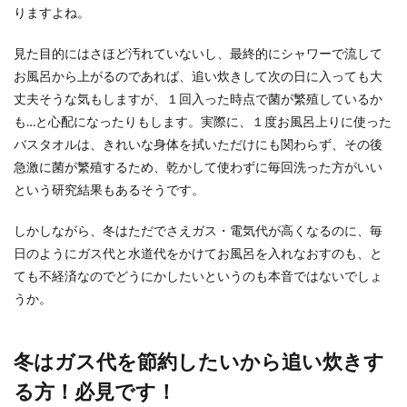
りますよね。
う」こんな噂を耳にしたことありませんか？ メー
ルを見ただ...
見た目的にはさほど汚れていないし、最終的にシャワーで流して
お風呂から上がるのであれば、追い炊きして次の日に入っても大
丈夫そうな気もしますが、１回入った時点で菌が繁殖しているか
ホテルの当日予約は電話がオススメな
も…と心配になったりもします。実際に、１度お風呂上りに使った
理由とお得になるタイミング
バスタオルは、きれいな身体を拭いただけにも関わらず、その後
急激に菌が繁殖するため、乾かして使わずに毎回洗った方がいい
ホテルの当日予約には、電話予約をするのがオス
という研究結果もあるそうです。
スメです。 また、ホテルを当日に予約したいとき
は、...
しかしながら、冬はただでさえガス・電気代が高くなるのに、毎
日のようにガス代と水道代をかけてお風呂を入れなおすのも、と
ても不経済なのでどうにかしたいというのも本音ではないでしょ
部屋の湿度を適正に保つ方法とは？過
うか。
ごしやすい空間にするコツ
部屋の湿度の適正は何パーセントなのでしょう
冬はガス代を節約したいから追い炊きす
か？季節によってかなり変化が激しい湿度です
が、実際にどのく...
る方！必見です！