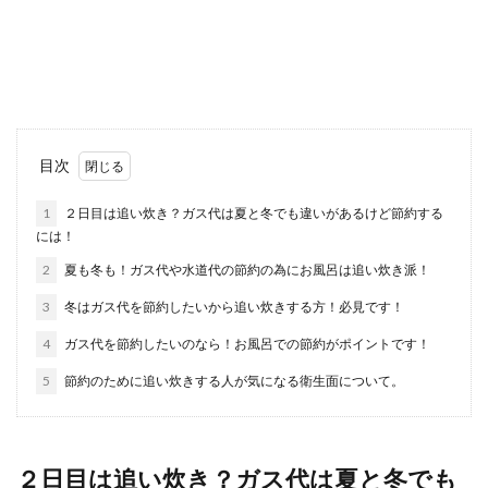
ネットの情報を鵜呑みしたばかりに失敗した…こ
んな経験ないでしょうか。 スマホが普及されてか
らという...
ペットボトルを凍らせるとクーラーの
目次
代わりになるの？除湿効果も
1
２日目は追い炊き？ガス代は夏と冬でも違いがあるけど節約する
には！
暑い夏、クーラーがない部屋で快適に過ごすには
どうしたら良いか、頭を悩ませている人もいます
2
夏も冬も！ガス代や水道代の節約の為にお風呂は追い炊き派！
よね。ペット...
3
冬はガス代を節約したいから追い炊きする方！必見です！
4
ガス代を節約したいのなら！お風呂での節約がポイントです！
大学の入学式で髪色を明るくしてもい
5
節約のために追い炊きする人が気になる衛生面について。
いが、明るすぎるのはNG！
高校までは黒髪でも、大学の入学式前に髪色を明
るくしようと考える方もいるのではないでしょう
２日目は追い炊き？ガス代は夏と冬でも
か。 大学...