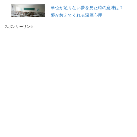
単位が足りない夢を見た時の意味は？
夢が教えてくれる深層心理
スポンサーリンク
夢の中で、単位が足りない夢を見た時、その夢が
一体何を意味しているのか気になる事もあります
よね。学生で...
アメリカのセレブ生活は桁違い！その
実態をご紹介します
テレビでアメリカ人のセレブを見ていると、羨ま
しいと感じてしまうもの。 しかし、実際どんな生
活を...
ネットの情報は鵜呑みせず、参考程度
にとどめるのが一番！