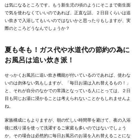
は気になるところです。もう新生児の頃のようにそこまで衛生面
平日休みの過ごし方。メリットを最大
で気を使わなくていいのであれば、正直な話、２日目くらいは追
限に生かして休みを満喫！
い炊きで入浴してもいいのではないかと思ったりもしますが、実
平日休みの過ごし方。 土曜・日曜が休みの働き方
際のところどうなんでしょうか？
の人は、約７割だそうです。 だから土日はど...
夏も冬も！ガス代や水道代の節約の為に
お風呂は追い炊き派！
スカジャンの洗濯！ポリエステル素材
を自宅で手洗いする方法
せっかくお風呂に追い炊き機能が付いているのであれば、使わな
スカジャンの生地には、レーヨン、アセテート、
いのは勿体ない気もしますが、「毎日お湯は入れ替えるもの！」
ポリエステルなどが使われていますが自宅で洗濯
と、それが自分のなかでの常識となっている人にとっては、２日
するころは出...
目も同じお湯に浸かることは考えられないことかもしれませんよ
ね。
メールがウイルスだった！？開くだけ
家族構成にもよりますが、朝の忙しい時間帯を避けて、夜の入浴
で感染するメールの実態
後に残り湯を使って洗濯するご家庭も多いのではないでしょう
か。その場合は必然的に毎日お風呂のお湯を入れ替えることにな
「メールを開くだけでウイルスに感染してしま