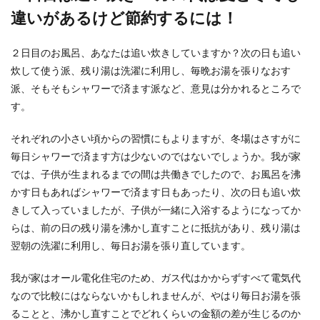
違いがあるけど節約するには！
２日目のお風呂、あなたは追い炊きしていますか？次の日も追い
鍋の焦げ付きを取る方法！鍋の素材に
炊して使う派、残り湯は洗濯に利用し、毎晩お湯を張りなおす
合わせた効果的な落とし方
派、そもそもシャワーで済ます派など、意見は分かれるところで
す。
うっかり鍋を焦がしてしまったという時には、し
ばらくお湯に付けておいてから洗いますが、それ
でもこびりつ...
それぞれの小さい頃からの習慣にもよりますが、冬場はさすがに
毎日シャワーで済ます方は少ないのではないでしょうか。我が家
では、子供が生まれるまでの間は共働きでしたので、お風呂を沸
かす日もあればシャワーで済ます日もあったり、次の日も追い炊
女子らしい部屋の収納でスッキリ可愛
きして入っていましたが、子供が一緒に入浴するようになってか
く見せるコツやポイントとは
らは、前の日の残り湯を沸かし直すことに抵抗があり、残り湯は
翌朝の洗濯に利用し、毎日お湯を張り直しています。
女子の一人暮らしの部屋は、狭くて収納スペース
があまりないと困りますよね。 では、女子らしく
可愛...
我が家はオール電化住宅のため、ガス代はかからずすべて電気代
なので比較にはならないかもしれませんが、やはり毎日お湯を張
ることと、沸かし直すことでどれくらいの金額の差が生じるのか