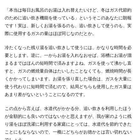
「本当は毎日お風呂のお湯は入れ替えたいけど、冬はガス代節約
のために追い炊き機能を使っている」というそこのあなたに朗報
寝る時の音楽の癒し効果とは？寝つき
です！実は、新しくお湯を張るのも、追い炊きして使うのも、実
が悪い人はぜひお試しを
際に使用するガスの量はほぼ同じなのだとか。
寝る時の音楽には癒し効果があるという噂。 寝る
時は無音の方がいいのでは？音楽を聴きながらな
冷たくなった残り湯を追い炊きして使うには、かなりな時間を必
んて逆に...
要とします。逆に、一からお湯を入れなおせば、浴槽にお湯が溜
まるまではほんの短時間で済みますよね。ガスを使って沸かし直
すと、ガスの燃焼量自体はたいしたことなくても、燃焼時間が長
くかかってしまいます。お湯を張り直した場合は、ガスを大量に
使う代わりに短時間で済むので、結局どちらも使用したガス量は
あまり差がないということになるのです。
この点から言えば、水道代がかかる分、追い炊きを利用したほう
が金額的にも良いのではないかと思えますが、我が家のように残
り湯をほぼ洗濯に利用する家庭にとっては、水道代を節約できた
ことにもならないので、一概にどちらがお徳かとは言い切れない
でしょう。