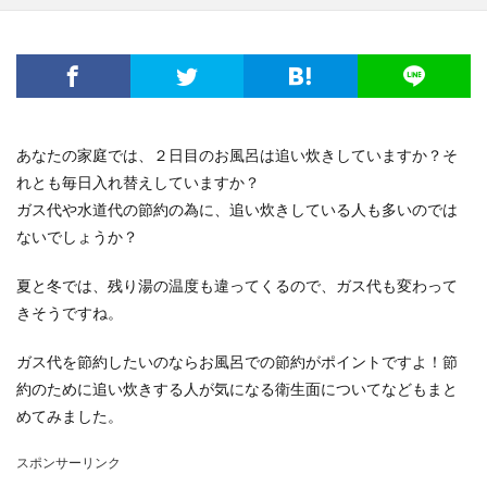
電子レンジ
音
費用
風船
食事
高学年
髪
髪型
魅力
鳴き声
鳴らす
資格
調べ方
理由
空腹
男
男友達
発表会
相場
破れる
社会人
私用
穴
簡単
詩
結婚
結婚式
あなたの家庭では、２日目のお風呂は追い炊きしていますか？そ
絵を描く
編み物
練習
義実家
れとも毎日入れ替えしていますか？
花かんむり
裏技
親
対処
子犬
2歳
ガス代や水道代の節約の為に、追い炊きしている人も多いのでは
ないでしょうか？
チーズ
コース
シール
スチーム
ストッキング
スプレー
スライム
夏と冬では、残り湯の温度も違ってくるので、ガス代も変わって
セキセイインコ
タヒチ
トイレトレーニング
きそうですね。
クルル
ナプキン
ハムスター
ハロワ
ガス代を節約したいのならお風呂での節約がポイントですよ！節
ハローワーク
ハンカチ
ハンドメイド
約のために追い炊きする人が気になる衛生面についてなどもまと
バリカン
パーマ
コツ
キッチン
めてみました。
フェルト
アイデア
DIY
おすすめ
お祝い
スポンサーリンク
くちばし
しつけ
はねる
わがまま