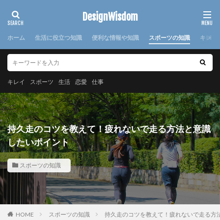
カテゴリー
DesignWisdom
ホーム
生活に役立つ知識
便利な情報や知識
スポーツの知識
キレイ
タグ
100均
求人
時期
書き方
服
服装
キレイ
スポーツ
生活
恋愛
仕事
棒針
欠席届
正月
気持ち
注意点
日本
洗濯
洗濯糊
海外
消えた
湯たんぽ
準備
演奏会
焦げ付き
旦那
持久走のコツを教えて！疲れないで走る方法と意識
旅行
犬
怪我
対処法
対策
小学校
したいポイント
布
帰省
幼稚園
心理
応急処置
スポーツの知識
悩み
方法
意味
感謝
手作り
手紙
折り方
持ち帰り
指
文鳥
料理
特徴
猫
寝る前
韓国
赤ちゃん
連絡
選び方
部屋別
重曹
鍋
離婚
HOME
スポーツの知識
持久走のコツを教えて！疲れないで走る方