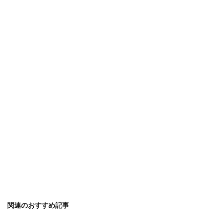
アイテム
アイディア
ガーランド
アイロン
アクリル絵の具
アップスタイル
アルバム
アレンジ
アロマ
ウェルカムボード
オーブン機能
カロリー
ピアノ
フラダンス
子供
卒業式
保温
免許
共働き
内容
出ない
初心者
判断
勉強
印象
使い方
原因
反応
取る方法
取得日
名前
名札ワッペン
太もも
太る
女性
便利
作り方
フレンチ
ムービー
ブレンド
プスプス
プレゼント
ペアリング
ボブ
ポイント
マナー
ミディアム
メッセージ
余興
メニュー
メリット
モルディブ
リフォーム
リース
ルール
予防策
人気
代用
１００均
関連のおすすめ記事