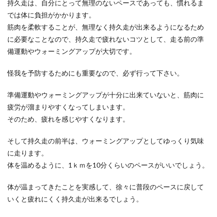
持久走は、自分にとって無理のないペースであっても、慣れるま
では体に負担がかかります。
バレーの練習を少人数でするときのコ
筋肉を柔軟することが、無理なく持久走が出来るようになるため
ツやポイントを紹介
に必要なことなので、持久走で疲れないコツとして、走る前の準
バレーの練習をしたいけれど、人数が集まらなく
備運動やウォーミングアップが大切です。
て練習にならない・・・。少人数で練習をすると
きには、どの...
怪我を予防するためにも重要なので、必ず行って下さい。
準備運動やウォーミングアップが十分に出来ていないと、筋肉に
疲労が溜まりやすくなってしまいます。
バドミントン初心者必見！上達するた
そのため、疲れを感じやすくなります。
めの練習方法を教えます
そして持久走の前半は、ウォーミングアップとしてゆっくり気味
バドミントンを始めたばかりの初心者は、まずは
試合に出れるレベルになるのが目標ですよね。そ
に走ります。
のためにはど...
体を温めるように、1ｋｍを10分くらいのペースがいいでしょう。
体が温まってきたことを実感して、徐々に普段のペースに戻して
いくと疲れにくく持久走が出来るでしょう。
夜のジム通い。夜ご飯を摂るタイミン
グと食べるものについて