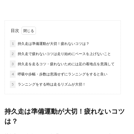
おすすめなん...
柔道で強くなるためのトレーニングに
目次
は【ロープ】が効果的！
1
持久走は準備運動が大切！疲れないコツは？
柔道をしている人にとって筋力トレーニングは当
2
持久走で疲れないコツは走り始めにペースを上げないこと
たり前のことですが、ロープを使ったトレーニン
グも有効だと...
3
持久走を走るコツ・疲れないためには足の着地点を意識して
4
呼吸や歩幅・歩数は意識せずにランニングをすると良い
5
ランニングをする時は走るリズムが大切！
子供へのスキーの教え方は？ポイント
ややってはいけないこと
子供に初めてスキーを教えるときはどんなことに
持久走は準備運動が大切！疲れないコツ
気をつけたらいいのでしょうか？ 子供にスキーを
は？
教え...