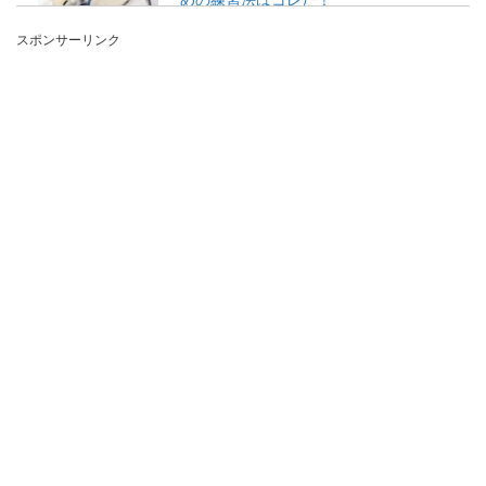
スポンサーリンク
バドミントンの初心者に必要な練習法とはいった
いどんなものなのでしょうか？ バドミントンが上
達...
ボレーが上手くなりたい！テニスの練
習方法をご紹介します
テニスの試合をする際、特にダブルスの場合はボ
レー技術が必ず必要になります。ボレーが上達す
る為には、ど...
大人こそバレエを始めよう！バレエ初
心者の教室の選び方
大人からバレエを始めるのは遅い？いえいえ、そ
んなことはありません。むしろ大人こそバレエが