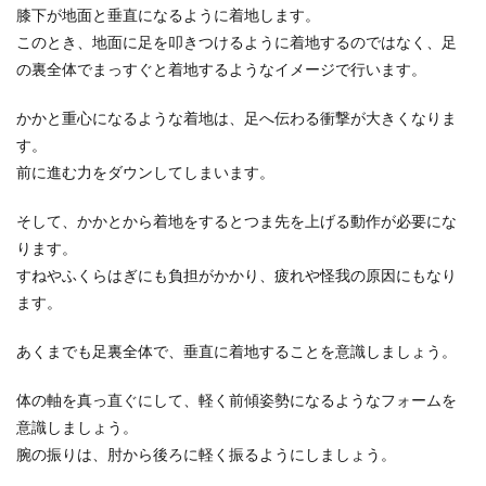
膝下が地面と垂直になるように着地します。
バスケの試合観戦でオススメな服装や
このとき、地面に足を叩きつけるように着地するのではなく、足
グッズ、マナーやルールも
の裏全体でまっすぐと着地するようなイメージで行います。
バスケの試合は体育館で行われますので、着てい
かかと重心になるような着地は、足へ伝わる衝撃が大きくなりま
く服装でそんなに困ることは無いと思いますが、
す。
時期や季節に...
前に進む力をダウンしてしまいます。
そして、かかとから着地をするとつま先を上げる動作が必要にな
ります。
すねやふくらはぎにも負担がかかり、疲れや怪我の原因にもなり
ます。
あくまでも足裏全体で、垂直に着地することを意識しましょう。
体の軸を真っ直ぐにして、軽く前傾姿勢になるようなフォームを
意識しましょう。
腕の振りは、肘から後ろに軽く振るようにしましょう。