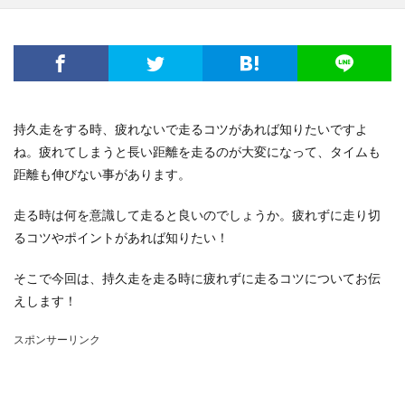
電子レンジ
音
費用
風船
食事
高学年
髪
髪型
魅力
鳴き声
鳴らす
資格
調べ方
理由
空腹
男
男友達
発表会
相場
破れる
社会人
私用
穴
簡単
詩
結婚
結婚式
持久走をする時、疲れないで走るコツがあれば知りたいですよ
絵を描く
編み物
練習
義実家
ね。疲れてしまうと長い距離を走るのが大変になって、タイムも
花かんむり
裏技
親
対処
子犬
2歳
距離も伸びない事があります。
チーズ
コース
シール
スチーム
走る時は何を意識して走ると良いのでしょうか。疲れずに走り切
ストッキング
スプレー
スライム
るコツやポイントがあれば知りたい！
セキセイインコ
タヒチ
トイレトレーニング
そこで今回は、持久走を走る時に疲れずに走るコツについてお伝
クルル
ナプキン
ハムスター
ハロワ
えします！
ハローワーク
ハンカチ
ハンドメイド
バリカン
パーマ
コツ
キッチン
スポンサーリンク
フェルト
アイデア
DIY
おすすめ
お祝い
くちばし
しつけ
はねる
わがまま