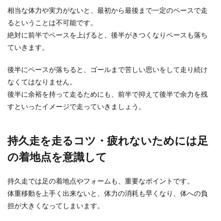
でしょう。 ...
相当な体力や実力がないと、最初から最後まで一定のペースで走
るということは不可能です。
絶対に前半でペースを上げると、後半がきつくなりペースも落ち
ロードバイクの選手に向いている体型
ていきます。
について徹底解説！
後半にペースが落ちると、ゴールまで苦しい思いをして走り続け
世界的に有名なロードバイクの選手って細身の人
なくてはなりません。
が多いような気がしますよね。 自転車競技は体重
後半に余裕を持って走るためにも、前半で抑えて後半で余力を残
が軽...
すといったイメージで走っていきましょう。
持久走を走るコツ・疲れないためには足
プロ野球選手になりたい！入団テスト
の条件や受験方法について
の着地点を意識して
プロ野球になりたい！ プロ野球選手といえば『ド
持久走では足の着地点やフォームも、重要なポイントです。
ラフト』のイメージですが、入団テストにより入
体重移動を上手く出来ないと、体力の消耗も早くなり、体への負
団す...
担が大きくなってしまいます。