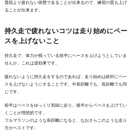
普段より疲れない状態で走ることが出来るので、練習の質も上げ
ることが出来ます。
夜、仕事帰りにジムへ通う時、夜ご飯はどのタイ
ミングで食べたらいいんだ？と悩んでしまいます
よね？ ...
持久走で疲れないコツは走り始めにペー
スを上げないこと
バレーボールのジャンプサーブの練習
持久走で、体力が残っている前半にペースを上げようとしていま
法で大切なことはトスです！
せんか。これは逆効果です。
バレーボールにはいろいろなサーブの種類があり
ますが、中でも一番習得するのが難しいものがジ
疲れないように持久走をするのであれば、走り始めは絶対にペー
ャンプサーブ...
スを上げないようにすることです。中長距離でも、長距離でも同
じです。
前半はペースをゆっくり気味に走り、後半からペースを上げてい
サッカーが上手くなる方法を紹介！し
くことが理想的です。
かも短期間で！
フルマラソンのような長距離になると、なおさらこのような走り
少年少女サッカーや、部活や社会人サッカーなど
方がベストです。
広い年齢層でサッカーに関わっているひとも多い