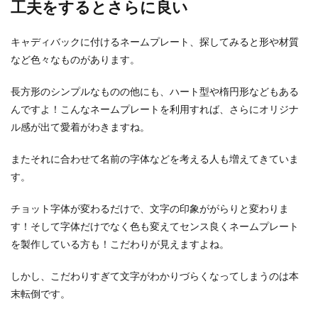
工夫をするとさらに良い
プロ野球選手になりたい！入団テスト
キャディバックに付けるネームプレート、探してみると形や材質
の条件や受験方法について
など色々なものがあります。
プロ野球になりたい！ プロ野球選手といえば『ド
長方形のシンプルなものの他にも、ハート型や楕円形などもある
ラフト』のイメージですが、入団テストにより入
んですよ！こんなネームプレートを利用すれば、さらにオリジナ
団す...
ル感が出て愛着がわきますね。
またそれに合わせて名前の字体などを考える人も増えてきていま
す。
チョット字体が変わるだけで、文字の印象ががらりと変わりま
す！そして字体だけでなく色も変えてセンス良くネームプレート
を製作している方も！こだわりが見えますよね。
しかし、こだわりすぎて文字がわかりづらくなってしまうのは本
末転倒です。