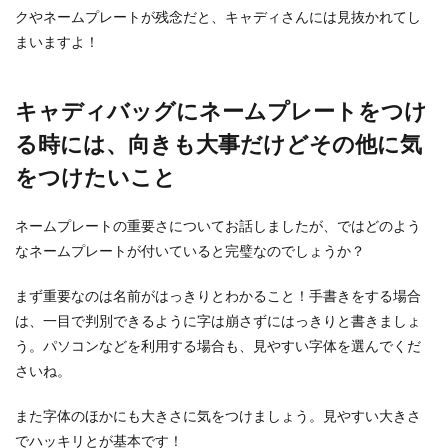
クやネームプレートが残念だと、キャディさんには見抜かれてし
柔軟をしておこう
まいますよ！
新体操の柔軟は泣くほど厳しくしなくてはいけな
い！というイメージがありますが、なぜそこまで
柔軟が重要な...
キャディバッグにネームプレートをつけ
る時には、向きも大事だけどその他に気
をつけたいこと
バドミントンの初心者に役立つおすす
めの練習法はコレだ！
ネームプレートの重要さについてお話しましたが、ではどのよう
なネームプレートが付いていると完璧なのでしょうか？
バドミントンの初心者に必要な練習法とはいった
いどんなものなのでしょうか？ バドミントンが上
達...
まず重要なのは名前がはっきりとわかること！手書きをする場合
は、一目で判別できるように字は崩さずにはっきりと書きましょ
う。パソコンなどを利用する場合も、見やすい字体を選んでくだ
さいね。
マラソン翌日の食事で摂るべき栄養素
とは？疲労を残さないために
また字体のほかにも大きさに気をつけましょう。見やすい大きさ
でハッキリとが基本です！
フルマラソンを完走した後はへとへとになってい