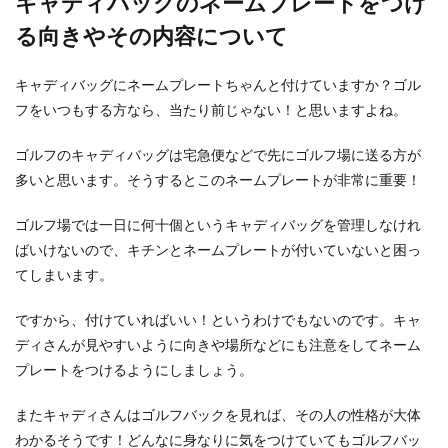
キャディバッグのネームプレートをつけ
る向きやその内容について
社交ダンス競技会を目指したい！初心
者の方へアドバイス
キャディバッグにネームプレートちゃんと付けていますか？ゴル
フをいつもする方なら、当たり前じゃない！と思いますよね。
テレビ番組でもよく見かける「社交ダンス」。
「私もあんなドレスを着て踊って見たい！」と趣
ゴルフのキャディバッグは宅急便などで先にゴルフ場に送る方が
味として始め...
多いと思います。そうするとこのネームプレートが非常に重要！
ゴルフ場では一日に何十個というキャディバッグを管理しなけれ
ばいけないので、キチンとネームプレートが付いていないと困っ
フィギュア選手を引退後プロに転向す
てしまいます。
る選手は一握り！
フィギュア選手として結果を残した後、引退を発
ですから、付けていればいい！というわけでもないのです。キャ
表しプロに転向する選手をニュースで見ますが、
ディさんが見やすいように向きや場所などにも注意をしてネーム
これは選手と...
プレートをつけるようにしましょう。
またキャディさんはゴルフバックを見れば、その人の性格が大体
わかるそうです！どんなに身なりに気をつけていてもゴルフバッ
新体操の柔軟は泣くほど痛い？家でも