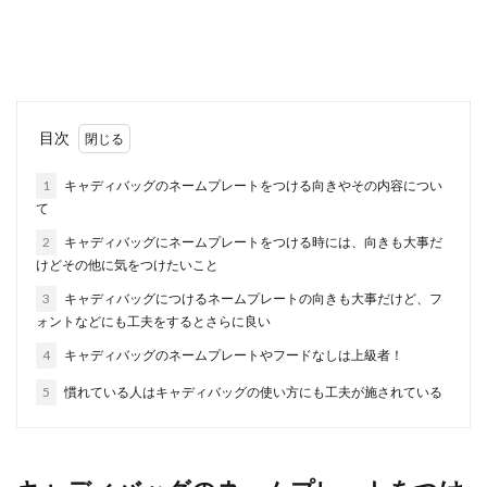
水泳のクロールではどのような息継ぎの仕方をす
れば沈まないのでしょうか？ 息継ぎをするときに
は、...
【少年野球の指導方法】低学年は野球
目次
を楽しませることが大切です
1
キャディバッグのネームプレートをつける向きやその内容につい
て
少年野球の指導者にとって、低学年の子供たちに
飽きないように野球を教えるのは大変なこと。 ど
2
キャディバッグにネームプレートをつける時には、向きも大事だ
んな...
けどその他に気をつけたいこと
3
キャディバッグにつけるネームプレートの向きも大事だけど、フ
ォントなどにも工夫をするとさらに良い
逆立ちの練習を壁でするときのコツと
4
キャディバッグのネームプレートやフードなしは上級者！
は？逆立ちの練習方法
5
慣れている人はキャディバッグの使い方にも工夫が施されている
壁を使って逆立ちの練習をするときには、どのよ
うなことに注意して行えばいいのでしょうか？ 逆
立ち...