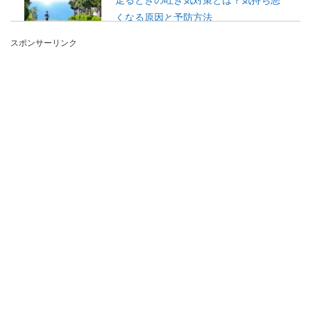
くなる原因と予防方法
スポンサーリンク
走ると吐き気がしてくるのはどんなことが原因な
のでしょうか？気をつけていても、吐き気がある
ときにはこん...
ボレーが上手くなりたい！テニスの練
習方法をご紹介します
テニスの試合をする際、特にダブルスの場合はボ
レー技術が必ず必要になります。ボレーが上達す
る為には、ど...
水泳【クロール】の息継ぎの仕方。コ
ツやポイントを紹介