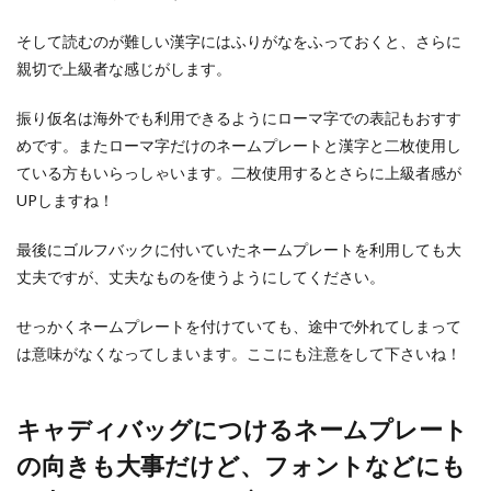
る人がほとんどでしょう。 しかし、その疲労を少
しで...
そして読むのが難しい漢字にはふりがなをふっておくと、さらに
親切で上級者な感じがします。
振り仮名は海外でも利用できるようにローマ字での表記もおすす
ソフトテニス初心者に打ち方を教える
めです。またローマ字だけのネームプレートと漢字と二枚使用し
方法とコツ
ている方もいらっしゃいます。二枚使用するとさらに上級者感が
UPしますね！
中学校からソフトテニス部に入部した学生もいる
と思います。 ソフトテニス初心者には、とにかく
練習させ...
最後にゴルフバックに付いていたネームプレートを利用しても大
丈夫ですが、丈夫なものを使うようにしてください。
せっかくネームプレートを付けていても、途中で外れてしまって
サッカーが上手くなる方法を紹介！し
は意味がなくなってしまいます。ここにも注意をして下さいね！
かも短期間で！
少年少女サッカーや、部活や社会人サッカーなど
キャディバッグにつけるネームプレート
広い年齢層でサッカーに関わっているひとも多い
でしょう。 ...
の向きも大事だけど、フォントなどにも