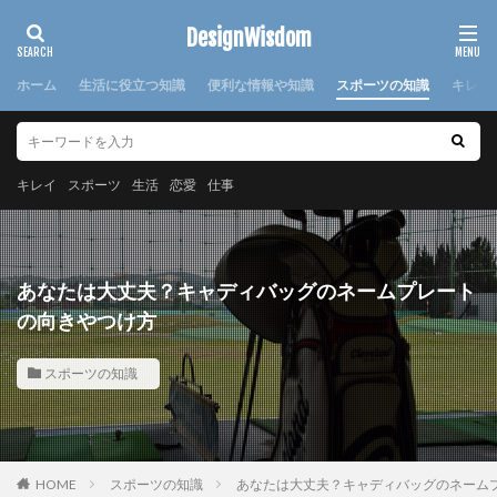
カテゴリー
DesignWisdom
ホーム
生活に役立つ知識
便利な情報や知識
スポーツの知識
キレイ
タグ
100均
求人
時期
書き方
服
服装
キレイ
スポーツ
生活
恋愛
仕事
棒針
欠席届
正月
気持ち
注意点
日本
洗濯
洗濯糊
海外
消えた
湯たんぽ
準備
演奏会
焦げ付き
旦那
あなたは大丈夫？キャディバッグのネームプレート
旅行
犬
怪我
対処法
対策
小学校
の向きやつけ方
布
帰省
幼稚園
心理
応急処置
スポーツの知識
悩み
方法
意味
感謝
手作り
手紙
折り方
持ち帰り
指
文鳥
料理
特徴
猫
寝る前
韓国
赤ちゃん
連絡
選び方
部屋別
重曹
鍋
離婚
HOME
スポーツの知識
あなたは大丈夫？キャディバッグのネーム