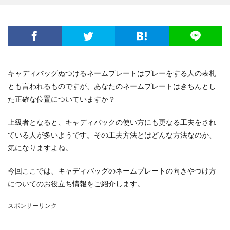
電子レンジ
音
費用
風船
食事
高学年
髪
髪型
魅力
鳴き声
鳴らす
資格
調べ方
理由
空腹
男
男友達
発表会
相場
破れる
社会人
私用
穴
簡単
詩
結婚
結婚式
キャディバッグぬつけるネームプレートはプレーをする人の表札
絵を描く
編み物
練習
義実家
とも言われるものですが、あなたのネームプレートはきちんとし
花かんむり
裏技
親
対処
子犬
2歳
た正確な位置についていますか？
チーズ
コース
シール
スチーム
上級者となると、キャディバックの使い方にも更なる工夫をされ
ストッキング
スプレー
スライム
ている人が多いようです。その工夫方法とはどんな方法なのか、
セキセイインコ
タヒチ
トイレトレーニング
気になりますよね。
クルル
ナプキン
ハムスター
ハロワ
今回ここでは、キャディバッグのネームプレートの向きやつけ方
ハローワーク
ハンカチ
ハンドメイド
についてのお役立ち情報をご紹介します。
バリカン
パーマ
コツ
キッチン
スポンサーリンク
フェルト
アイデア
DIY
おすすめ
お祝い
くちばし
しつけ
はねる
わがまま