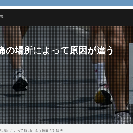
ルディブ
リフォーム
リース
ルール
予防策
人気
事
検索
痛の場所によって原因が違う
の場所によって原因が違う腹痛の対処法