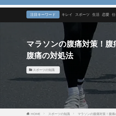
メリット
モ
注目キーワード
キレイ
スポーツ
生活
恋愛
仕
マラソンの腹痛対策！腹
腹痛の対処法
スポーツの知識
HOME
スポーツの知識
マラソンの腹痛対策！腹痛