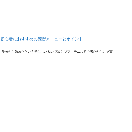
ス初心者におすすめの練習メニューとポイント！
中学校から始めたという学生もいるのでは？ ソフトテニス初心者だからこそ実
クの選手に向いている体型について徹底解説！
ロードバイクの選手って細身の人が多いような気がしますよね。 自転車競技は