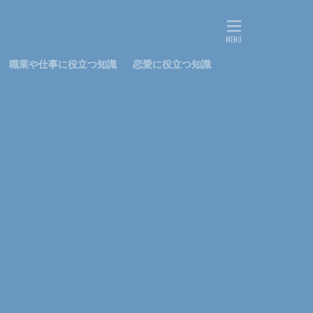
文鳥
料理
鍋
離婚
鳴き声
鳴らす
職業や仕事に役立つ知識
恋愛に役立つ知識
社会人
私用
花かんむり
ストッキング
ナプキン
パーマ
コツ
しつけ
はねる
アップスタイル
ピアノ
初心者
判断
ワッペン
太もも
プレゼント
メニュー