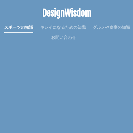
意味
感謝
手作り
手紙
折り方
持ち帰り
指
DesignWisdom
寝る前
韓国
赤ちゃん
連絡
選び方
部屋別
重曹
音
費用
風船
食事
高学年
髪
髪型
魅力
スポーツの知識
キレイになるための知識
グルメや食事の知識
理由
空腹
男
男友達
発表会
相場
破れる
お問い合わせ
詩
結婚
結婚式
絵を描く
編み物
練習
義実家
対処
子犬
2歳
チーズ
コース
シール
スチーム
ライム
セキセイインコ
タヒチ
トイレトレーニング
クルル
ハロワ
ハローワーク
ハンカチ
ハンドメイド
バリカン
ェルト
アイデア
DIY
おすすめ
お祝い
くちばし
イテム
アイディア
ガーランド
アイロン
アクリル絵の具
レンジ
アロマ
ウェルカムボード
オーブン機能
カロリー
子供
卒業式
保温
免許
共働き
内容
出ない
使い方
原因
反応
取る方法
取得日
名前
名札
便利
作り方
フレンチ
ムービー
ブレンド
プスプス
ボブ
ポイント
マナー
ミディアム
メッセージ
余興