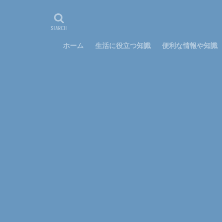
悩み
方法
特徴
猫
電子レンジ
ホーム
生活に役立つ知識
便利な情報や知識
資格
調べ方
穴
簡単
裏技
親
スプレー
ス
ハムスター
キッチン
フ
わがまま
ア
アルバム
ア
フラダンス
勉強
印象
太る
女性
ペアリング