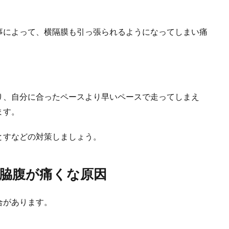
事によって、横隔膜も引っ張られるようになってしまい痛
手入れ方法を知って、長持ちさせよう！
学校の部活でも、社会人でも野球をやっている人はいますね。 野球人にとっ
り、自分に合ったペースより早いペースで走ってしまえ
ます。
とすなどの対策しましょう。
脇腹が痛くな原因
で太くする方法とは？男らしい太ももを手に入れよう
合があります。
だけでなく、足も筋トレで太くすることで男らしい体に近づくことができます。