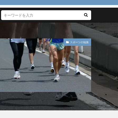
代用
１００均
スポーツの知識