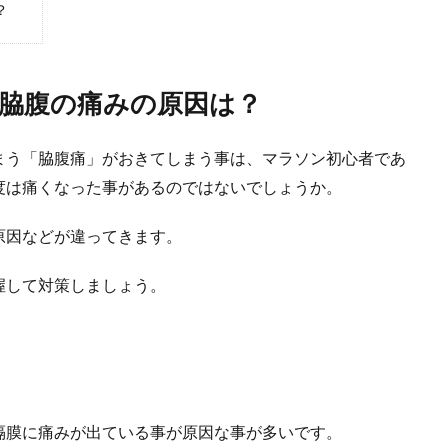
したいけれど、人数が集まらなくて練習にならない・・・。少人数で練習をする
？
.
脇腹の痛みの原因は？
まう「脇腹痛」がおきてしまう事は、マラソン初心者であ
度は痛くなった事があるのではないでしょうか。
原因などが違ってきます。
手くなりたい！テニスの練習方法をご紹介します
握して対策しましょう。
する際、特にダブルスの場合はボレー技術が必ず必要になります。ボレーが上達
.
隔膜に痛みが出ている事が原因な事が多いです。