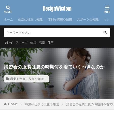
カテゴリー
DesignWisdom
ホーム
生活に役立つ知識
便利な情報や知識
スポーツの知識
キレイ
タグ
100均
求人
時期
書き方
服
服装
キレイ
スポーツ
生活
恋愛
仕事
棒針
欠席届
正月
気持ち
注意点
日本
洗濯
洗濯糊
海外
消えた
湯たんぽ
準備
演奏会
焦げ付き
旦那
講習会の服装は夏の時期何を着ていくべきなのか
旅行
犬
怪我
対処法
対策
小学校
布
帰省
幼稚園
心理
応急処置
職業や仕事に役立つ知識
悩み
方法
意味
感謝
手作り
手紙
折り方
持ち帰り
指
文鳥
料理
特徴
猫
寝る前
韓国
赤ちゃん
HOME
職業や仕事に役立つ知識
講習会の服装は夏の時期何を着て
連絡
選び方
部屋別
重曹
鍋
離婚