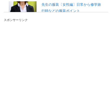
先生の服装〔女性編〕日常から修学旅
行時などの服装ポイント
スポンサーリンク
春から先生として教壇に立つ人はたくさんいます
が、意外と悩んでしまうのが、学校に行く時どん
な服装で行く...
プロ野球選手を引退！不安が拭えない
その後の人生
プロ野球選手になれる確率は、どのくらいだか知
っていますか？ 一説では0.03％の確率とも言われ
てい...
就活の第一志望に落ちたら何をしたら
いい？対処方法について