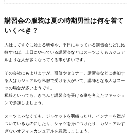
講習会の服装は夏の時期男性は何を着て
就活にネクタイピンは必要？就活でつ
いくべき？
ける場合のポイントと注意点
男性が就活をしている時、ネクタイピンは必要な
入社してすぐに始まる研修や、平日にやっている講習会などに比
のか悩むこともありますよね。就活で有利になる
較すれば、土日にやっている講習会などはスーツよりもカジュア
のであればネ...
ルよりな人が多くなってくる事が多いです。
その会社にもよりますが、研修やセミナー、講習会などに参加す
絹と木綿のどちらが麻婆豆腐に向いて
る人はカジュアルな私服で受ける人がいて、講師となる人はスー
いる？その違いについて
ツの場合が多いようです。
私服といっても、きちんと講習会を受ける事を考えたファッショ
麻婆豆腐を作ろうとレシピを検索してみると豆腐
ンで参加しましょう。
の種類がそのレシピによって「絹」だったり「木
綿」だったり...
スーツじゃなくても、ジャケットを羽織ったり、インナーを襟が
ついているものにしたり、シャツを身につけたり、カジュアルす
ぎないオフィスカジュアルを意識しましょう。