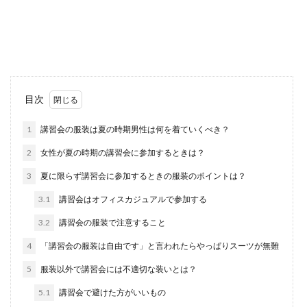
就活で第一志望に落ちたらいったい何を目指せば
いいのでしょうか？誰もが第一志望に受かるわけ
ではありませ...
スカートを履かない女性の心理や性
目次
格、デートの時の本音とは
1
講習会の服装は夏の時期男性は何を着ていくべき？
スカートを履かない女性の心理を知りたくありま
2
女性が夏の時期の講習会に参加するときは？
せんか？ 職場で気になる女性がスカートを履かな
いでいつ...
3
夏に限らず講習会に参加するときの服装のポイントは？
3.1
講習会はオフィスカジュアルで参加する
3.2
講習会の服装で注意すること
解散するバンドの主な理由とは？解散
するにはワケがある！
4
「講習会の服装は自由です」と言われたらやっぱりスーツが無難
5
服装以外で講習会には不適切な装いとは？
好きなバンドが解散してしまうのはとても悲しい
ものです。 そもそも一緒に音楽をやっていこうと
5.1
講習会で避けた方がいいもの
頑張...