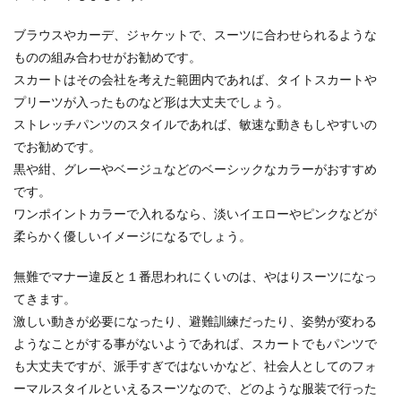
学会に参加すると決まったら、次に考えるのは
「服装」のことではないでしょうか？ スーツが無
ブラウスやカーデ、ジャケットで、スーツに合わせられるような
難だと...
ものの組み合わせがお勧めです。
スカートはその会社を考えた範囲内であれば、タイトスカートや
プリーツが入ったものなど形は大丈夫でしょう。
免許の取得日の調べ方を資格免許から
ストレッチパンツのスタイルであれば、敏速な動きもしやすいの
運転免許まで詳しく解説！
でお勧めです。
黒や紺、グレーやベージュなどのベーシックなカラーがおすすめ
免許の取得日がわからず、調べ方について困って
です。
いませんか？ 履歴書に免許の資格取得日を記入し
ワンポイントカラーで入れるなら、淡いイエローやピンクなどが
なくては...
柔らかく優しいイメージになるでしょう。
無難でマナー違反と１番思われにくいのは、やはりスーツになっ
女性公務員の服装は基本的には自由！
てきます。
ただし注意点があります
激しい動きが必要になったり、避難訓練だったり、姿勢が変わる
ようなことがする事がないようであれば、スカートでもパンツで
女性公務員としてこれから働く時、どんな服装に
も大丈夫ですが、派手すぎではないかなど、社会人としてのフォ
すべきかでまず悩みます。 最初はスーツを着てい
ーマルスタイルといえるスーツなので、どのような服装で行った
くべきか...