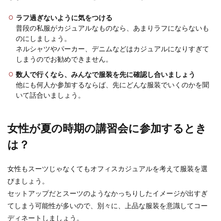
イギリスの文化・歴史を徹底調査！国
ラフ過ぎないように気をつける
名の由来について
普段の私服がカジュアルなものなら、あまりラフにならないも
のにしましょう。
紳士的な国といったイメージが強い「イギリ
ネルシャツやパーカー、デニムなどはカジュアルになりすぎて
ス」。イギリスにはどんな文化や歴史があるの
しまうのでお勧めできません。
か、なんだか興味を...
数人で行くなら、みんなで服装を先に確認し合いましょう
他にも何人か参加するならば、先にどんな服装でいくのかを聞
いて話合いましょう。
夫婦のベッドは別々が常識？質の良い
睡眠をとろう
女性が夏の時期の講習会に参加するとき
夫婦はベッドが別々のほうが上手くいく？年齢と
は？
ともにベッドが別々になってくる夫婦が多いよう
です。 ...
女性もスーツじゃなくてもオフィスカジュアルを考えて服装を選
びましょう。
セットアップだとスーツのようなかっちりしたイメージが出すぎ
学会の服装、冬に参加する場合の注意
てしまう可能性が多いので、別々に、上品な服装を意識してコー
点とポイントを解説！
ディネートしましょう。