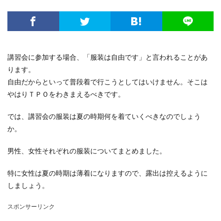
電子レンジ
音
費用
風船
食事
高学年
髪
髪型
魅力
鳴き声
鳴らす
資格
調べ方
理由
空腹
男
男友達
発表会
相場
破れる
社会人
講習会に参加する場合、「服装は自由です」と言われることがあ
私用
穴
簡単
詩
結婚
結婚式
ります。
絵を描く
編み物
練習
義実家
自由だからといって普段着で行こうとしてはいけません。そこは
やはりＴＰＯをわきまえるべきです。
花かんむり
裏技
親
対処
子犬
2歳
チーズ
コース
シール
スチーム
では、講習会の服装は夏の時期何を着ていくべきなのでしょう
ストッキング
スプレー
スライム
か。
セキセイインコ
タヒチ
トイレトレーニング
男性、女性それぞれの服装についてまとめました。
クルル
ナプキン
ハムスター
ハロワ
ハローワーク
ハンカチ
ハンドメイド
特に女性は夏の時期は薄着になりますので、露出は控えるように
バリカン
パーマ
コツ
キッチン
しましょう。
フェルト
アイデア
DIY
おすすめ
お祝い
スポンサーリンク
くちばし
しつけ
はねる
わがまま