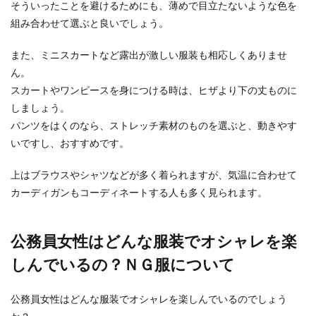
そういったことを避けるためにも、薄めで目立たないような色を
「服装」のことではないでしょうか？ スーツが無
組み合わせて選ぶと良いでしょう。
難だと...
また、ミニスカートなど露出が激しい服装も相応しくありませ
ん。
講習会の服装は夏の時期何を着ていく
スカートやワンピースを身につける時は、ヒザより下の丈ものに
べきなのか
しましょう。
パンツをはくのなら、ストレッチ素材のものを選ぶと、動きやす
講習会に参加する場合、「服装は自由です」と言
いですし、おすすめです。
われることがあります。 自由だからといって普段
着で行こ...
上はブラウスやシャツなどが多く着られますが、気温に合わせて
カーディガンもコーディネートする人も多く見られます。
就活の第一志望に落ちたら何をしたら
いい？対処方法について
公務員女性はどんな服装でオシャレを楽
しんでいるの？ＮＧ服について
就活で第一志望に落ちたらいったい何を目指せば
いいのでしょうか？誰もが第一志望に受かるわけ
ではありませ...
公務員女性はどんな服装でオシャレを楽しんでいるのでしょう