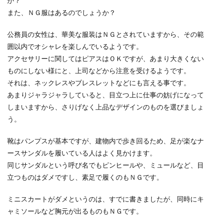
か？
また、ＮＧ服はあるのでしょうか？
公務員の女性は、華美な服装はＮＧとされていますから、その範
囲以内でオシャレを楽しんでいるようです。
アクセサリーに関してはピアスはＯＫですが、あまり大きくない
ものにしない様にと、上司などから注意を受けるようです。
それは、ネックレスやブレスレットなどにも言える事です。
あまりジャラジャラしていると、目立つ上に仕事の妨げになって
しまいますから、さりげなく上品なデザインのものを選びましょ
う。
靴はパンプスが基本ですが、建物内で歩き回るため、足が楽なナ
ースサンダルを履いている人はよく見かけます。
同じサンダルという呼び名でもピンヒールや、ミュールなど、目
立つものはダメですし、素足で履くのもＮＧです。
ミニスカートがダメというのは、すでに書きましたが、同時にキ
ャミソールなど胸元が出るものもＮＧです。