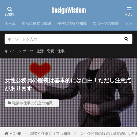
カテゴリー
DesignWisdom
ホーム
生活に役立つ知識
便利な情報や知識
スポーツの知識
キレイ
タグ
100均
求人
時期
書き方
服
服装
キレイ
スポーツ
生活
恋愛
仕事
棒針
欠席届
正月
気持ち
注意点
日本
洗濯
洗濯糊
海外
消えた
湯たんぽ
準備
演奏会
焦げ付き
旦那
女性公務員の服装は基本的には自由！ただし注意点
旅行
犬
怪我
対処法
対策
小学校
があります
布
帰省
幼稚園
心理
応急処置
職業や仕事に役立つ知識
悩み
方法
意味
感謝
手作り
手紙
折り方
持ち帰り
指
文鳥
料理
特徴
猫
寝る前
韓国
赤ちゃん
連絡
選び方
部屋別
重曹
鍋
離婚
HOME
職業や仕事に役立つ知識
女性公務員の服装は基本的には自