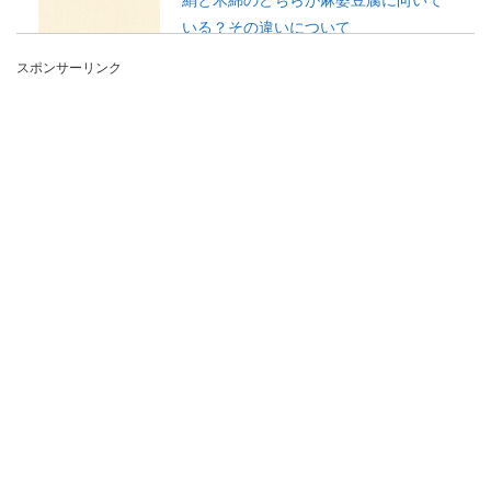
いる？その違いについて
スポンサーリンク
麻婆豆腐を作ろうとレシピを検索してみると豆腐
の種類がそのレシピによって「絹」だったり「木
綿」だったり...
合宿がある部活が辛いと感じる前に経
験は宝物！乗り切る方法も
体育会系でも文化系でも部活をやっていると、合
宿がありますね。 そんな部活の合宿は、辛いと感
じて...
免許の取得日の調べ方を資格免許から
運転免許まで詳しく解説！