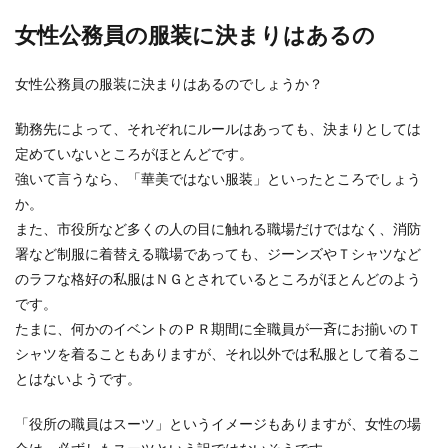
女性公務員の服装に決まりはあるの
スカートを履かない女性の心理や性
女性公務員の服装に決まりはあるのでしょうか？
格、デートの時の本音とは
スカートを履かない女性の心理を知りたくありま
勤務先によって、それぞれにルールはあっても、決まりとしては
せんか？ 職場で気になる女性がスカートを履かな
定めていないところがほとんどです。
いでいつ...
強いて言うなら、「華美ではない服装」といったところでしょう
か。
また、市役所など多くの人の目に触れる職場だけではなく、消防
就活にネクタイピンは必要？就活でつ
署など制服に着替える職場であっても、ジーンズやＴシャツなど
ける場合のポイントと注意点
のラフな格好の私服はＮＧとされているところがほとんどのよう
です。
男性が就活をしている時、ネクタイピンは必要な
たまに、何かのイベントのＰＲ期間に全職員が一斉にお揃いのＴ
のか悩むこともありますよね。就活で有利になる
シャツを着ることもありますが、それ以外では私服として着るこ
のであればネ...
とはないようです。
「役所の職員はスーツ」というイメージもありますが、女性の場
解散するバンドの主な理由とは？解散