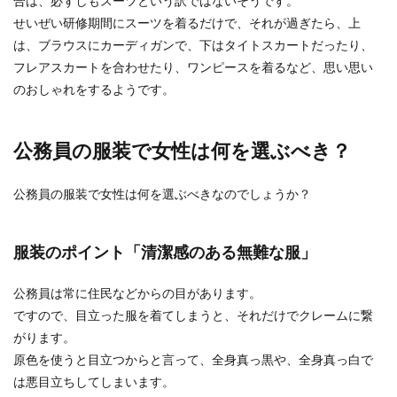
合は、必ずしもスーツという訳ではないそうです。
するにはワケがある！
せいぜい研修期間にスーツを着るだけで、それが過ぎたら、上
は、ブラウスにカーディガンで、下はタイトスカートだったり、
好きなバンドが解散してしまうのはとても悲しい
フレアスカートを合わせたり、ワンピースを着るなど、思い思い
ものです。 そもそも一緒に音楽をやっていこうと
のおしゃれをするようです。
頑張...
公務員の服装で女性は何を選ぶべき？
先生の服装〔女性編〕日常から修学旅
行時などの服装ポイント
公務員の服装で女性は何を選ぶべきなのでしょうか？
春から先生として教壇に立つ人はたくさんいます
が、意外と悩んでしまうのが、学校に行く時どん
服装のポイント「清潔感のある無難な服」
な服装で行く...
公務員は常に住民などからの目があります。
ですので、目立った服を着てしまうと、それだけでクレームに繋
学会の服装、冬に参加する場合の注意
がります。
点とポイントを解説！
原色を使うと目立つからと言って、全身真っ黒や、全身真っ白で
は悪目立ちしてしまいます。
学会に参加すると決まったら、次に考えるのは