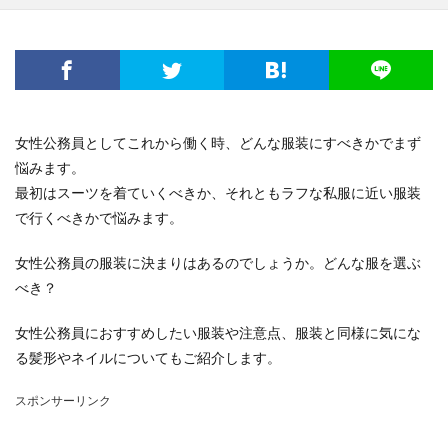
電子レンジ
音
費用
風船
食事
高学年
髪
髪型
魅力
鳴き声
鳴らす
資格
調べ方
理由
空腹
男
男友達
発表会
相場
破れる
社会人
私用
穴
簡単
詩
結婚
結婚式
女性公務員としてこれから働く時、どんな服装にすべきかでまず
絵を描く
編み物
練習
義実家
悩みます。
花かんむり
裏技
親
対処
子犬
2歳
最初はスーツを着ていくべきか、それともラフな私服に近い服装
で行くべきかで悩みます。
チーズ
コース
シール
スチーム
ストッキング
スプレー
スライム
女性公務員の服装に決まりはあるのでしょうか。どんな服を選ぶ
セキセイインコ
タヒチ
トイレトレーニング
べき？
クルル
ナプキン
ハムスター
ハロワ
女性公務員におすすめしたい服装や注意点、服装と同様に気にな
ハローワーク
ハンカチ
ハンドメイド
る髪形やネイルについてもご紹介します。
バリカン
パーマ
コツ
キッチン
スポンサーリンク
フェルト
アイデア
DIY
おすすめ
お祝い
くちばし
しつけ
はねる
わがまま