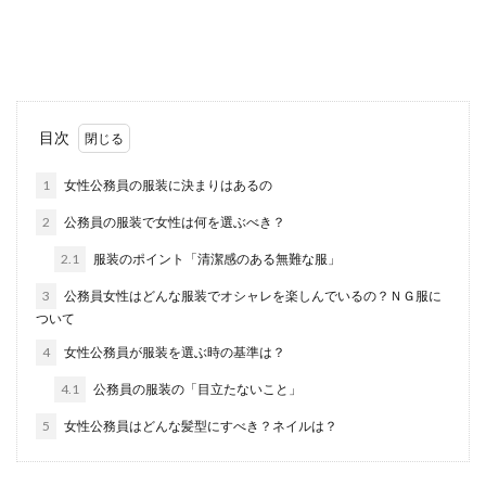
免許の取得日がわからず、調べ方について困って
いませんか？ 履歴書に免許の資格取得日を記入し
なくては...
プロ野球選手を引退！不安が拭えない
目次
その後の人生
1
女性公務員の服装に決まりはあるの
プロ野球選手になれる確率は、どのくらいだか知
2
公務員の服装で女性は何を選ぶべき？
っていますか？ 一説では0.03％の確率とも言われ
てい...
2.1
服装のポイント「清潔感のある無難な服」
3
公務員女性はどんな服装でオシャレを楽しんでいるの？ＮＧ服に
ついて
イギリスの文化・歴史を徹底調査！国
4
女性公務員が服装を選ぶ時の基準は？
名の由来について
4.1
公務員の服装の「目立たないこと」
紳士的な国といったイメージが強い「イギリ
5
女性公務員はどんな髪型にすべき？ネイルは？
ス」。イギリスにはどんな文化や歴史があるの
か、なんだか興味を...