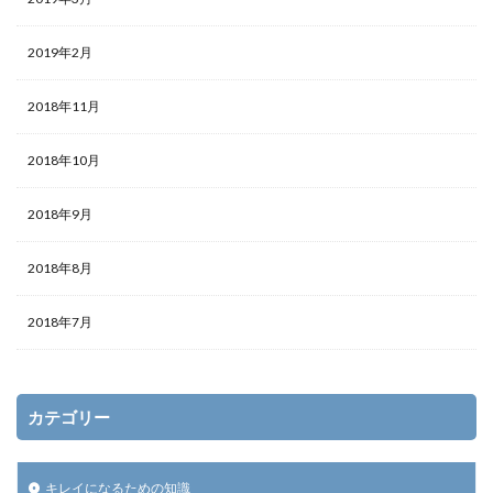
アイテム
アイディア
ガーランド
アイロン
アクリル絵の具
アップスタイル
アルバム
2019年2月
アレンジ
アロマ
ウェルカムボード
2018年11月
オーブン機能
カロリー
ピアノ
フラダンス
子供
卒業式
保温
免許
共働き
2018年10月
内容
出ない
初心者
判断
勉強
印象
使い方
原因
反応
取る方法
2018年9月
取得日
名前
名札ワッペン
太もも
太る
2018年8月
女性
便利
作り方
フレンチ
ムービー
ブレンド
プスプス
プレゼント
ペアリング
2018年7月
ボブ
ポイント
マナー
ミディアム
メッセージ
余興
メニュー
メリット
モルディブ
リフォーム
リース
ルール
カテゴリー
予防策
人気
代用
１００均
キレイになるための知識