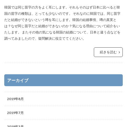
電子レンジ
音
費用
風船
食事
韓国では同じ苗字の方をよく耳にします。それもそのはず日本に比べると韓
高学年
髪
髪型
魅力
鳴き声
国の苗字の種類は、とっても少ないのです。 それなのに韓国では、同じ苗字
だと結婚ができないという噂を耳にします。韓国の結婚事情、噂の真実と
鳴らす
資格
調べ方
理由
空腹
男
は？なぜ同じ苗字だと結婚ができないのか？気になる理由について紹介をい
男友達
発表会
相場
破れる
社会人
たします。 またその他の気になる韓国の結婚について、日本と違う点などを
私用
穴
簡単
詩
結婚
結婚式
調べてみましたので、疑問解決に役立ててください。
絵を描く
編み物
練習
義実家
続きを読む
花かんむり
裏技
親
対処
子犬
2歳
チーズ
コース
シール
スチーム
ストッキング
スプレー
スライム
セキセイインコ
タヒチ
トイレトレーニング
アーカイブ
クルル
ナプキン
ハムスター
ハロワ
ハローワーク
ハンカチ
ハンドメイド
2019年8月
バリカン
パーマ
コツ
キッチン
2019年7月
フェルト
アイデア
DIY
おすすめ
お祝い
くちばし
しつけ
はねる
わがまま
2019年3月