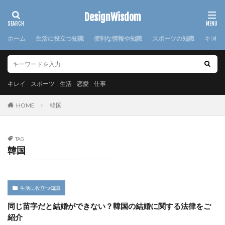
カテゴリー
DesignWisdom
ホーム
生活に役立つ知識
便利な情報や知識
スポーツの知識
キレイ
タグ
100均
求人
時期
書き方
服
服装
キレイ
スポーツ
生活
恋愛
仕事
棒針
欠席届
正月
気持ち
注意点
HOME
韓国
日本
洗濯
洗濯糊
海外
消えた
湯たんぽ
準備
演奏会
焦げ付き
旦那
TAG
旅行
犬
怪我
対処法
対策
小学校
韓国
布
帰省
幼稚園
心理
応急処置
悩み
方法
意味
感謝
手作り
手紙
折り方
持ち帰り
指
文鳥
料理
生活に役立つ知識
特徴
猫
寝る前
韓国
赤ちゃん
同じ苗字だと結婚ができない？韓国の結婚に関する法律をご
連絡
選び方
部屋別
重曹
鍋
離婚
紹介