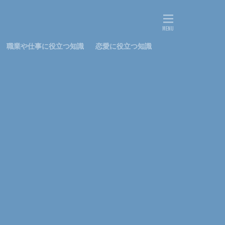
文鳥
料理
鍋
離婚
鳴き声
鳴らす
職業や仕事に役立つ知識
恋愛に役立つ知識
社会人
私用
花かんむり
ストッキング
ナプキン
パーマ
コツ
しつけ
はねる
アップスタイル
ピアノ
初心者
判断
ワッペン
太もも
プレゼント
メニュー