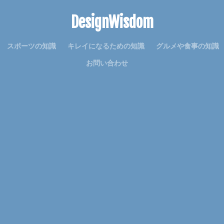
意味
感謝
手作り
手紙
折り方
持ち帰り
指
DesignWisdom
寝る前
韓国
赤ちゃん
連絡
選び方
部屋別
重曹
音
費用
風船
食事
高学年
髪
髪型
魅力
スポーツの知識
キレイになるための知識
グルメや食事の知識
理由
空腹
男
男友達
発表会
相場
破れる
お問い合わせ
詩
結婚
結婚式
絵を描く
編み物
練習
義実家
対処
子犬
2歳
チーズ
コース
シール
スチーム
ライム
セキセイインコ
タヒチ
トイレトレーニング
クルル
ハロワ
ハローワーク
ハンカチ
ハンドメイド
バリカン
ェルト
アイデア
DIY
おすすめ
お祝い
くちばし
イテム
アイディア
ガーランド
アイロン
アクリル絵の具
レンジ
アロマ
ウェルカムボード
オーブン機能
カロリー
子供
卒業式
保温
免許
共働き
内容
出ない
使い方
原因
反応
取る方法
取得日
名前
名札
便利
作り方
フレンチ
ムービー
ブレンド
プスプス
ボブ
ポイント
マナー
ミディアム
メッセージ
余興