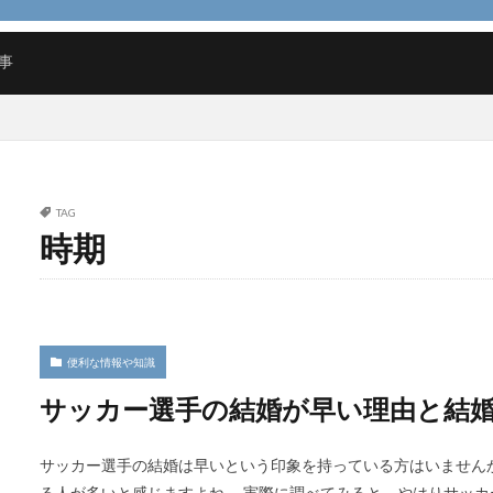
ルディブ
リフォーム
リース
ルール
予防策
人気
事
検索
TAG
時期
便利な情報や知識
サッカー選手の結婚が早い理由と結
サッカー選手の結婚は早いという印象を持っている方はいません
る人が多いと感じますよね。 実際に調べてみると、やはりサッカ