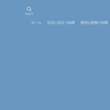
悩み
方法
特徴
猫
電子レンジ
ホーム
生活に役立つ知識
便利な情報や知識
資格
調べ方
穴
簡単
裏技
親
スプレー
ス
ハムスター
キッチン
フ
わがまま
ア
アルバム
ア
フラダンス
勉強
印象
太る
女性
ペアリング