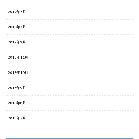
アイテム
アイディア
ガーランド
アイロン
2019年7月
アクリル絵の具
アップスタイル
アルバム
アレンジ
アロマ
ウェルカムボード
2019年3月
オーブン機能
カロリー
ピアノ
フラダンス
子供
卒業式
保温
免許
共働き
2019年2月
内容
出ない
初心者
判断
勉強
2018年11月
印象
使い方
原因
反応
取る方法
取得日
名前
名札ワッペン
太もも
太る
2018年10月
女性
便利
作り方
フレンチ
ムービー
2018年9月
ブレンド
プスプス
プレゼント
ペアリング
ボブ
ポイント
マナー
ミディアム
2018年8月
メッセージ
余興
メニュー
メリット
モルディブ
リフォーム
リース
ルール
2018年7月
予防策
人気
代用
１００均