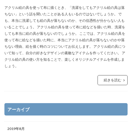
電子レンジ
音
費用
風船
食事
アクリル絵の具を使って布に描くとき、「洗濯をしてもアクリル絵の具は落
高学年
髪
髪型
魅力
鳴き声
ちない」という話を聞いたことがある人もいるのではないでしょうか。 で
も、本当に洗濯しても絵の具が落ちないのか、その信憑性が分からない人も
鳴らす
資格
調べ方
理由
空腹
男
いることでしょう。 アクリル絵の具を使って布に絵などを描いた時、洗濯を
男友達
発表会
相場
破れる
社会人
しても本当に絵の具が落ちないのでしょうか。 ここでは、アクリル絵の具を
私用
穴
簡単
詩
結婚
結婚式
使って布に絵などを描いた時に、本当にアクリル絵の具が落ちないのかや落
ちない理由、絵を描く時のコツについてお伝えします。 アクリル絵の具につ
絵を描く
編み物
練習
義実家
いて知って、自分の好きなデザインの素敵なアイテムを作ってください。 ア
花かんむり
裏技
親
対処
子犬
2歳
クリル絵の具の使い方を知ることで、楽しくオリジナルアイテムを作成しま
チーズ
コース
シール
スチーム
しょう。
ストッキング
スプレー
スライム
続きを読む
セキセイインコ
タヒチ
トイレトレーニング
クルル
ナプキン
ハムスター
ハロワ
ハローワーク
ハンカチ
ハンドメイド
アーカイブ
バリカン
パーマ
コツ
キッチン
フェルト
アイデア
DIY
おすすめ
お祝い
くちばし
しつけ
はねる
わがまま
2019年8月